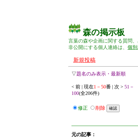
森の掲示板
言葉の森や企画に関する質問、
非公開にする個人連絡は、
個別
新規投稿
▽
題名のみ表示・最新順
< 前 | 現在
1－50
番 | 次 >
51－
100
(全206件)
修正
削除
元の記事：