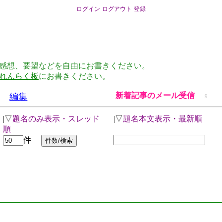
ログイン
ログアウト
登録
感想、要望などを自由にお書きください。
れんらく板
にお書きください。
新着記事のメール受信
編集
9
|▽
題名のみ表示・スレッド
|▽
題名本文表示・最新順
順
件