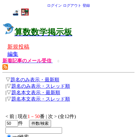
ログイン
ログアウト
登録
算数数学掲示板
新規投稿
編集
新着記事のメール受信
0
▽
題名のみ表示・最新順
|▽
題名のみ表示・スレッド順
|▽
題名本文表示・最新順
|▽
題名本文表示・スレッド順
< 前 | 現在
1－50
番 | 次 > (全12件)
件
and検索