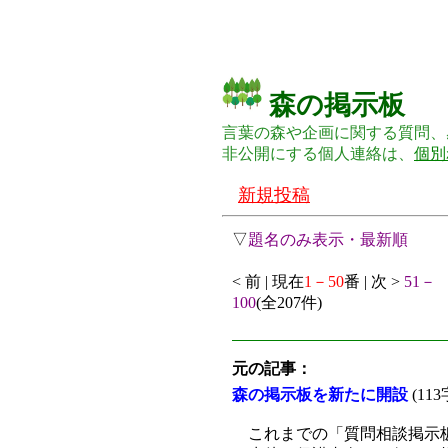
森の掲示板
言葉の森や企画に関する質問、
非公開にする個人連絡は、
個別
新規投稿
▽
題名のみ表示・最新順
< 前 | 現在
1－50
番 | 次 >
51－
100
(全207件)
元の記事：
森の掲示板を新たに開設
(11
これまでの「質問相談掲示板