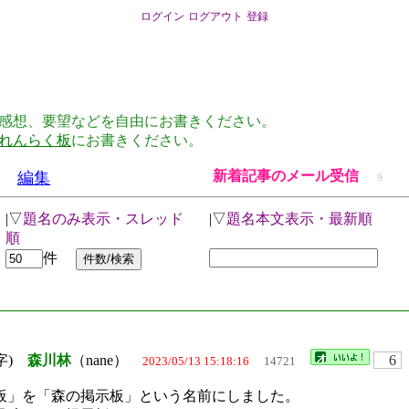
ログイン
ログアウト
登録
感想、要望などを自由にお書きください。
れんらく板
にお書きください。
新着記事のメール受信
編集
9
|▽
題名のみ表示・スレッド
|▽
題名本文表示・最新順
順
件
3字)
森川林
（nane）
6
2023/05/13 15:18:16
14721
」を「森の掲示板」という名前にしました。