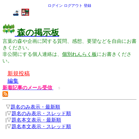
ログイン
ログアウト
登録
森の掲示板
言葉の森や企画に関する質問、感想、要望などを自由にお書
きください。
非公開にする個人連絡は、
個別れんらく板
にお書きくださ
い。
新規投稿
編集
新着記事のメール受信
9
▽
題名のみ表示・最新順
|▽
題名のみ表示・スレッド順
|▽
題名本文表示・最新順
|▽
題名本文表示・スレッド順