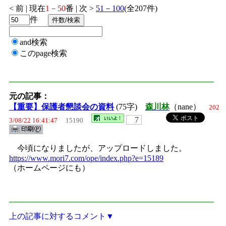
< 前 | 現在
1－50
番 | 次 >
51－100
(全207件)
件
and検索
このpage検索
元の記事：
【重要】保護者懇談会の資料
(75字)
森川林
（nane）
202
7
3/08/22 16:41:47
15190
今頃になりましたが、アップロードしました。
https://www.mori7.com/ope/index.php?e=15189
（ホームページにも）
上の記事に対するコメント▼