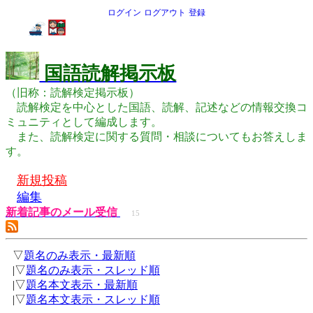
ログイン
ログアウト
登録
国語読解掲示板
（旧称：読解検定掲示板）
読解検定を中心とした国語、読解、記述などの情報交換コ
ミュニティとして編成します。
また、読解検定に関する質問・相談についてもお答えしま
す。
新規投稿
編集
新着記事のメール受信
15
▽
題名のみ表示・最新順
|▽
題名のみ表示・スレッド順
|▽
題名本文表示・最新順
|▽
題名本文表示・スレッド順