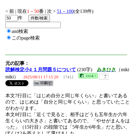
< 前 | 現在
1－50
番 | 次 >
51－100
(全139件)
件
and検索
このpage検索
元の記事：
読解検定小4 １月問題５について
(230字)
みきひさ
（miki
miki）
7
2025/08/11 17:15:29
17412
本文7行目に「はじめ自分と同じ年くらい」と書いてある
ので、はじめは「自分と同じ年くらい」と思っていたこと
がわかります。
本文8行目に「近くで見ると、相手はどうも五年生か六年
生くらいの大きさ」と書いてあるので、「やせがまんをは
った」（15行目）の段階では「5年生か6年生」だと思い、
ぼくは2を答えとして選びました。