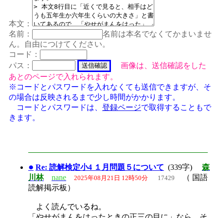
本文：
名前：
名前は本名でなくてかまいませ
ん。自由につけてください。
コード：
パス：
画像は、送信確認をした
あとのページで入れられます。
※コードとパスワードを入れなくても送信できますが、そ
の場合は反映されるまで少し時間がかかります。
コードとパスワードは、
登録ページ
で取得することもで
きます。
●
Re: 読解検定小4 １月問題５について
(339字)
森
川林
nane
（ 国語
2025年08月21日 12時50分
17429
読解掲示板）
よく読んでいるね。
「やせがまんをはったときの正三の目に」なら、そ