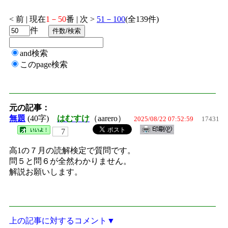
< 前 | 現在
1－50
番 | 次 >
51－100
(全139件)
件
and検索
このpage検索
元の記事：
無題
(40字)
はむすけ
（aarero）
2025/08/22 07:52:59
17431
7
高1の７月の読解検定で質問です。
問５と問６が全然わかりません。
解説お願いします。
上の記事に対するコメント▼