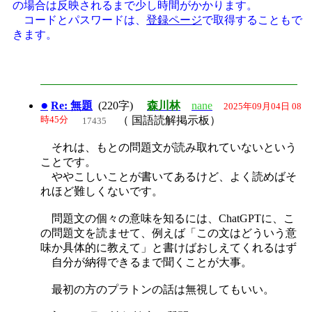
の場合は反映されるまで少し時間がかかります。
コードとパスワードは、
登録ページ
で取得することもで
きます。
●
Re: 無題
(220字)
森川林
nane
2025年09月04日 08
時45分
（ 国語読解掲示板）
17435
それは、もとの問題文が読み取れていないという
ことです。
ややこしいことが書いてあるけど、よく読めばそ
れほど難しくないです。
問題文の個々の意味を知るには、ChatGPTに、こ
の問題文を読ませて、例えば「この文はどういう意
味か具体的に教えて」と書けばおしえてくれるはず
自分が納得できるまで聞くことが大事。
最初の方のプラトンの話は無視してもいい。