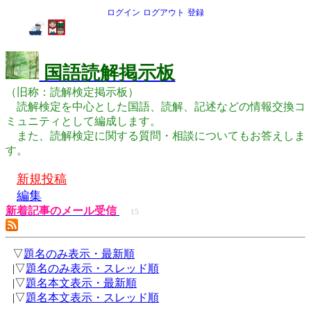
ログイン
ログアウト
登録
国語読解掲示板
（旧称：読解検定掲示板）
読解検定を中心とした国語、読解、記述などの情報交換コ
ミュニティとして編成します。
また、読解検定に関する質問・相談についてもお答えしま
す。
新規投稿
編集
新着記事のメール受信
15
▽
題名のみ表示・最新順
|▽
題名のみ表示・スレッド順
|▽
題名本文表示・最新順
|▽
題名本文表示・スレッド順