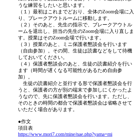
うな練習をしたいと思います。
（１）最初はこれまでどおり、全体のZoom会場に入
り、ブレークアウトルームに移動します。
（２）そのあと、先生の指示で、ブレークアウトル
ームを退出し、担当の先生のZoom会場に入り直しま
す。授業はそのZoom会場で行います。
（３）授業のあと、ミニ保護者懇談会を行います
（自由参加）。その間、生徒は読書などをして待機
しておいてください。
（４）保護者懇談会のあと、生徒の読書紹介を行い
ます（時間が遅くなる可能性があるため自由参
加）。
生徒の読書紹介と並行する形で保護者懇談会を行
うと、保護者の方が別の端末で参加しにくかったよ
うなので、先に保護者懇談会を行います。ただし、
そのときの時間の都合で保護者懇談会は省略させて
いただく場合があります。
●作文
項目表
https://www.mori7.com/mine/nae.php?yama=mi