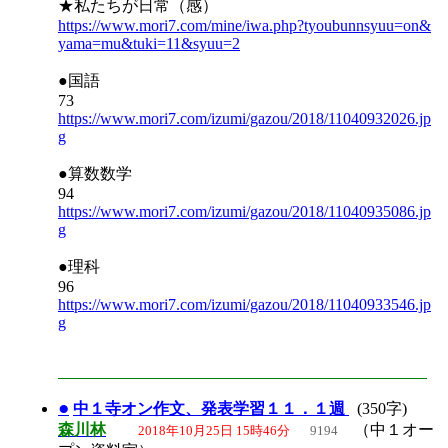
★私たちが日常（感）
https://www.mori7.com/mine/iwa.php?tyoubunnsyuu=on&
yama=mu&tuki=11&syuu=2
●国語
73
https://www.mori7.com/izumi/gazou/2018/11040932026.jp
g
●算数数学
94
https://www.mori7.com/izumi/gazou/2018/11040935086.jp
g
●理科
96
https://www.mori7.com/izumi/gazou/2018/11040933546.jp
g
●
中１寺オン作文、発表学習１１．１週
(350字)
森川林
（中１オー
2018年10月25日 15時46分
9194