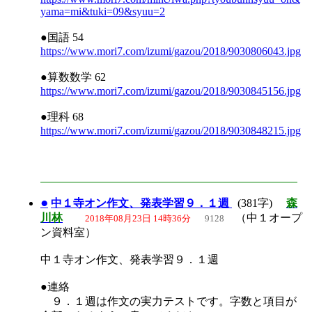
yama=mi&tuki=09&syuu=2
●国語 54
https://www.mori7.com/izumi/gazou/2018/9030806043.jpg
●算数数学 62
https://www.mori7.com/izumi/gazou/2018/9030845156.jpg
●理科 68
https://www.mori7.com/izumi/gazou/2018/9030848215.jpg
●
中１寺オン作文、発表学習９．１週
(381字)
森
川林
（中１オープ
2018年08月23日 14時36分
9128
ン資料室）
中１寺オン作文、発表学習９．１週
●連絡
９．１週は作文の実力テストです。字数と項目が