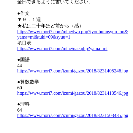
全部できるように書いてください。
●作文
▼９．１週
★私は二十年ほど前から（感）
https://www.mori7.com/mine/iwa.php?tyoubunnsyuu=on&
yama=mi&tuki=09&syuu=1
項目表
https://www.mori7.com/mine/nae.php?yama=mi
●国語
44
https://www.mori7.com/izumi/gazou/2018/8231405246.jpg
●算数数学
60
https://www.mori7.com/izumi/gazou/2018/8231413546.jpg
●理科
64
https://www.mori7.com/izumi/gazou/2018/8231503485.jpg