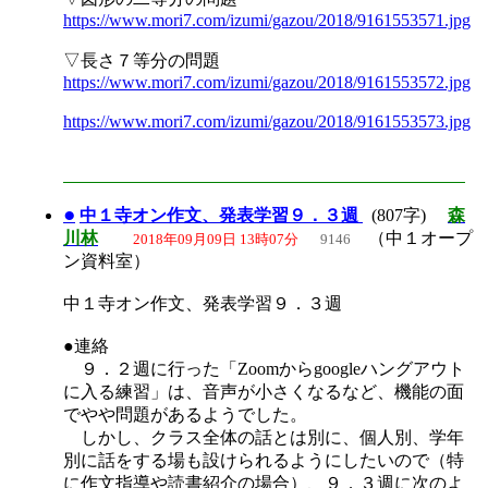
https://www.mori7.com/izumi/gazou/2018/9161553571.jpg
▽長さ７等分の問題
https://www.mori7.com/izumi/gazou/2018/9161553572.jpg
https://www.mori7.com/izumi/gazou/2018/9161553573.jpg
●
中１寺オン作文、発表学習９．３週
(807字)
森
川林
（中１オープ
2018年09月09日 13時07分
9146
ン資料室）
中１寺オン作文、発表学習９．３週
●連絡
９．２週に行った「Zoomからgoogleハングアウト
に入る練習」は、音声が小さくなるなど、機能の面
でやや問題があるようでした。
しかし、クラス全体の話とは別に、個人別、学年
別に話をする場も設けられるようにしたいので（特
に作文指導や読書紹介の場合）、９．３週に次のよ