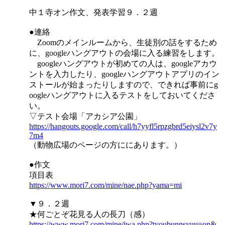
中１寺オン作文、発表学習９．２週
●連絡
Zoomのメインルームから、生徒別の話をするため
に、googleハングアウトの会場に入る練習をします。
googleハングアウトが初めての人は、googleアカウ
ントを入力したり、googleハングアウトアプリのイン
ストールが始まったりしますので、できれば事前にg
oogleハングアウトに入るテストをしておいてくださ
い。
▽テスト会場「アカシア公園」
https://hangouts.google.com/call/h7yyfl5rpzgbrd5eiysl2v7y
7m4
（動物広場のページの方ににあります。）
●作文
項目表
https://www.mori7.com/mine/nae.php?yama=mi
▼９．２週
★何ごとぞ花見る人の長刀（感）
https://www.mori7.com/mine/iwa.php?tyoubunnsyuu=on&