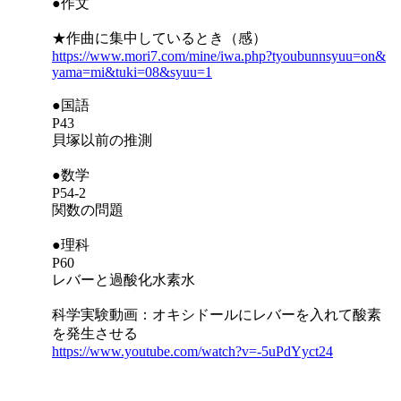
●作文
★作曲に集中しているとき（感）
https://www.mori7.com/mine/iwa.php?tyoubunnsyuu=on&
yama=mi&tuki=08&syuu=1
●国語
P43
貝塚以前の推測
●数学
P54-2
関数の問題
●理科
P60
レバーと過酸化水素水
科学実験動画：オキシドールにレバーを入れて酸素
を発生させる
https://www.youtube.com/watch?v=-5uPdYyct24