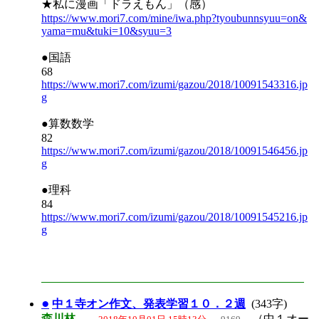
★私に漫画「ドラえもん」（感）
https://www.mori7.com/mine/iwa.php?tyoubunnsyuu=on&
yama=mu&tuki=10&syuu=3
●国語
68
https://www.mori7.com/izumi/gazou/2018/10091543316.jp
g
●算数数学
82
https://www.mori7.com/izumi/gazou/2018/10091546456.jp
g
●理科
84
https://www.mori7.com/izumi/gazou/2018/10091545216.jp
g
●
中１寺オン作文、発表学習１０．２週
(343字)
森川林
（中１オー