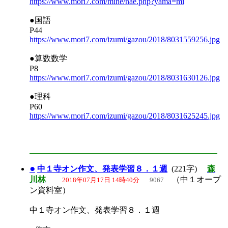
https://www.mori7.com/mine/nae.php?yama=mi
●国語
P44
https://www.mori7.com/izumi/gazou/2018/8031559256.jpg
●算数数学
P8
https://www.mori7.com/izumi/gazou/2018/8031630126.jpg
●理科
P60
https://www.mori7.com/izumi/gazou/2018/8031625245.jpg
●
中１寺オン作文、発表学習８．１週
(221字)
森
川林
（中１オープ
2018年07月17日 14時40分
9067
ン資料室）
中１寺オン作文、発表学習８．１週