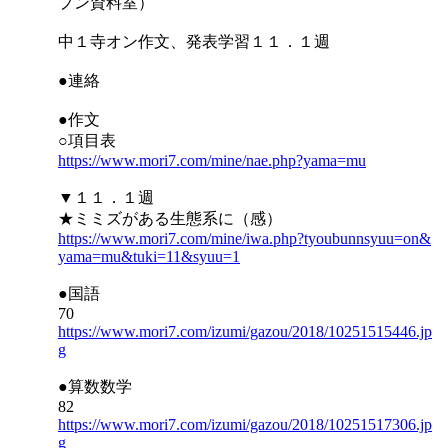
プン資料室）
中１寺オン作文、発表学習１１．１週
●連絡
●作文
○項目表
https://www.mori7.com/mine/nae.php?yama=mu
▼１１．１週
★ミミズがある生態系に（感）
https://www.mori7.com/mine/iwa.php?tyoubunnsyuu=on&
yama=mu&tuki=11&syuu=1
●国語
70
https://www.mori7.com/izumi/gazou/2018/10251515446.jp
g
●算数数学
82
https://www.mori7.com/izumi/gazou/2018/10251517306.jp
g