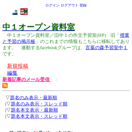
ログイン
ログアウト
登録
中１オープン資料室
中１オープン資料室／旧中１の作文予習室(HP) 旧「
授業
と予習の掲示板
」のこれまでの情報もこちらに移転してあり
ます。 連動するfacebookグループは、
言葉の森予習室中１
です。
新規投稿
編集
新着記事のメール受信
2
▽
題名のみ表示・最新順
|▽
題名のみ表示・スレッド順
|▽
題名本文表示・最新順
|▽
題名本文表示・スレッド順