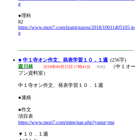
g
●理科
82
https://www.mori7.com/izumi/gazou/2018/10011405105.jp
g
●
中１寺オン作文、発表学習１０．１週
(256字)
森川林
（中１オー
2018年09月25日 17時41分
9162
プン資料室）
中１寺オン作文、発表学習１０．１週
●連絡
●作文
項目表
https://www.mori7.com/mine/nae.php?yama=mu
▼１０．１週