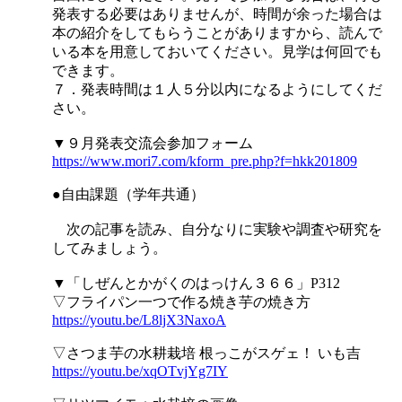
発表する必要はありませんが、時間が余った場合は
本の紹介をしてもらうことがありますから、読んで
いる本を用意しておいてください。見学は何回でも
できます。
７．発表時間は１人５分以内になるようにしてくだ
さい。
▼９月発表交流会参加フォーム
https://www.mori7.com/kform_pre.php?f=hkk201809
●自由課題（学年共通）
次の記事を読み、自分なりに実験や調査や研究を
してみましょう。
▼「しぜんとかがくのはっけん３６６」P312
▽フライパン一つで作る焼き芋の焼き方
https://youtu.be/L8ljX3NaxoA
▽さつま芋の水耕栽培 根っこがスゲェ！ いも吉
https://youtu.be/xqOTvjYg7IY