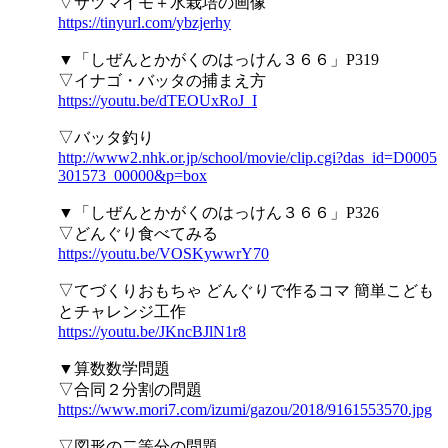
▽サツマイモ＋水栽培の画像
https://tinyurl.com/ybzjerhy
▼「しぜんとかがくのはっけん３６６」P319
▽イナゴ・バッタの捕まえ方
https://youtu.be/dTEOUxRoJ_I
▽バッタ釣り
http://www2.nhk.or.jp/school/movie/clip.cgi?das_id=D0005
301573_00000&p=box
▼「しぜんとかがくのはっけん３６６」P326
▽どんぐり食べてみる
https://youtu.be/VOSKywwrY70
▽てづくりおもちゃ どんぐりで作るコマ 簡単こども
とチャレンジ工作
https://youtu.be/JKncBJlN1r8
▼算数数学問題
▽合同２分割の問題
https://www.mori7.com/izumi/gazou/2018/9161553570.jpg
▽図形の二等分の問題