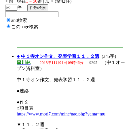
< 前 | 現在
1－50
番 | 次 > (全42件)
件
and検索
このpage検索
●
中１寺オン作文、発表学習１１．２週
(345字)
森川林
（中１オー
2018年11月04日 09時46分
9205
プン資料室）
中１寺オン作文、発表学習１１．２週
●連絡
●作文
○項目表
https://www.mori7.com/mine/nae.php?yama=mu
▼１１．２週