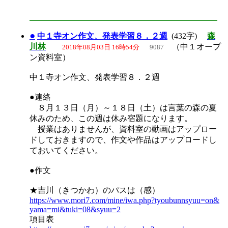
●
中１寺オン作文、発表学習８．２週
(432字)
森
川林
（中１オープ
2018年08月03日 16時54分
9087
ン資料室）
中１寺オン作文、発表学習８．２週
●連絡
８月１３日（月）～１８日（土）は言葉の森の夏
休みのため、この週は休み宿題になります。
授業はありませんが、資料室の動画はアップロー
ドしておきますので、作文や作品はアップロードし
ておいてください。
●作文
★吉川（きつかわ）のパスは（感）
https://www.mori7.com/mine/iwa.php?tyoubunnsyuu=on&
yama=mi&tuki=08&syuu=2
項目表