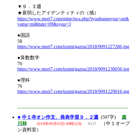
▼９．３週
★衰弱したアイデンティティの（感）
https://www.mori7.com/mine/iwa.php?tyoubunnsyuu=on&
yama=mi&tuki=09&syuu=3
●国語
58
https://www.mori7.com/izumi/gazou/2018/9091227286.jpg
●算数数学
70
https://www.mori7.com/izumi/gazou/2018/9091230056.jpg
●理科
76
https://www.mori7.com/izumi/gazou/2018/9091229016.jpg
●
中１寺オン作文、発表学習９．２週
(597字)
森
川林
（中１オープ
2018年09月03日 09時32分
9137
ン資料室）