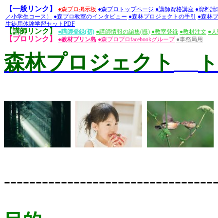
【一般リンク】
●
森プロ掲示板
●
森プロトップページ
●
講師資格講座
●
資料請
／小学生コース）
●
森プロ教室のインタビュー
●
森林プロジェクトの手引
●
森林プ
生徒用体験学習セットPDF
【講師リンク】
●
講師登録(初)
●
講師情報の編集(既)
●
教室登録
●
教材注文
●
人
【プロリンク】
●
教材プリン島
●
森プロプロfacebookグループ
●
事務局用
森林プロジェクト
ト
---------------------------------