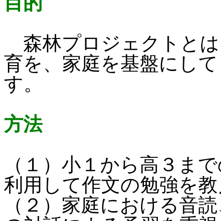
目的
森林プロジェクトとは
育を、家庭を基盤にして
す。
方法
（１）小１から高３まで
利用して作文の勉強を教
（２）家庭における音読