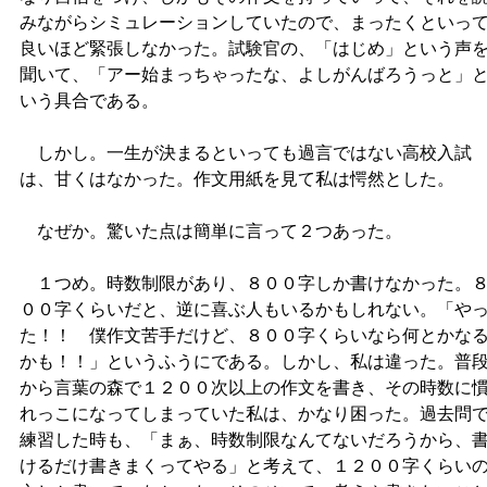
みながらシミュレーションしていたので、まったくといっ
良いほど緊張しなかった。試験官の、「はじめ」という声
聞いて、「アー始まっちゃったな、よしがんばろうっと」
いう具合である。
しかし。一生が決まるといっても過言ではない高校入試
は、甘くはなかった。作文用紙を見て私は愕然とした。
なぜか。驚いた点は簡単に言って２つあった。
１つめ。時数制限があり、８００字しか書けなかった。
００字くらいだと、逆に喜ぶ人もいるかもしれない。「や
た！！ 僕作文苦手だけど、８００字くらいなら何とかな
かも！！」というふうにである。しかし、私は違った。普
から言葉の森で１２００次以上の作文を書き、その時数に
れっこになってしまっていた私は、かなり困った。過去問
練習した時も、「まぁ、時数制限なんてないだろうから、
けるだけ書きまくってやる」と考えて、１２００字くらい