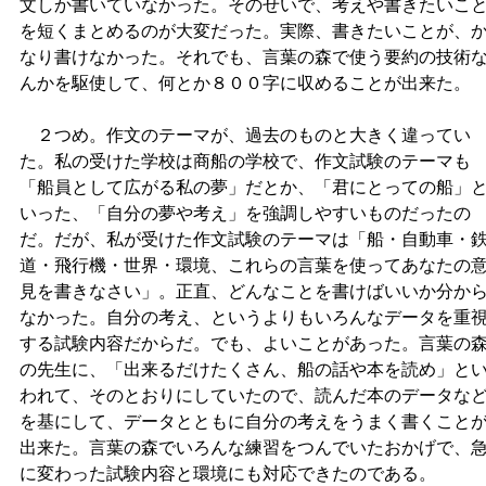
文しか書いていなかった。そのせいで、考えや書きたいこ
を短くまとめるのが大変だった。実際、書きたいことが、
なり書けなかった。それでも、言葉の森で使う要約の技術
んかを駆使して、何とか８００字に収めることが出来た。
２つめ。作文のテーマが、過去のものと大きく違ってい
た。私の受けた学校は商船の学校で、作文試験のテーマも
「船員として広がる私の夢」だとか、「君にとっての船」
いった、「自分の夢や考え」を強調しやすいものだったの
だ。だが、私が受けた作文試験のテーマは「船・自動車・
道・飛行機・世界・環境、これらの言葉を使ってあなたの
見を書きなさい」。正直、どんなことを書けばいいか分か
なかった。自分の考え、というよりもいろんなデータを重
する試験内容だからだ。でも、よいことがあった。言葉の
の先生に、「出来るだけたくさん、船の話や本を読め」と
われて、そのとおりにしていたので、読んだ本のデータな
を基にして、データとともに自分の考えをうまく書くこと
出来た。言葉の森でいろんな練習をつんでいたおかげで、
に変わった試験内容と環境にも対応できたのである。