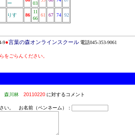
ー
03
11
りす
86
61
67
74
92
66
●
言葉の森オンラインスクール
-9
電話045-353-9061
らをごらんください。
森川林
20110220
に対するコメント
さい。 お名前（ペンネーム）：