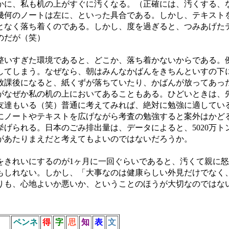
かに、私も机の上がすぐに汚くなる。（正確には、汚くする、
幾何のノートは左に、といった具合である。しかし、テキスト
となく落ち着くのである。しかし、度を過ぎると、つみあげた
のだが（笑）
いすぎた環境であると、どこか、落ち着かないからである。
してしまう。なぜなら、朝はみんなかばんをきちんといすの下
放課後になると、紙くずが落ちていたり、かばんが放ってあっ
なぜか私の机の上においてあることもある。ひどいときは、先生
友達もいる（笑）普通に考えてみれば、絶対に勉強に適してい
にノートやテキストを広げながら考査の勉強すると案外はかど
挙げられる。日本のごみ排出量は、データによると、5020万
があたりまえだと考えてもよいのではないだろうか。
きれいにするのが1ヶ月に一回ぐらいであると、汚くて親に怒
もしれない。しかし、「大事なのは健康らしい外見だけでなく
りも、心地よいか悪いか、ということのほうが大切なのではな
ペンネ
得
字
思
知
表
文