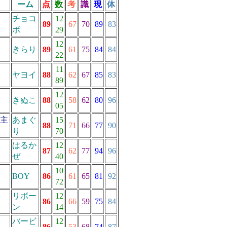
ーム
点
数
考
識
現
体
チョコ
12
89
67
70
89
83
ボ
29
12
きらり
89
61
75
84
84
22
11
ヤヨイ
88
62
67
85
83
89
12
きぬこ
88
58
62
80
96
05
主
あまぐ
15
88
71
66
77
90
り
70
はるか
12
87
62
77
94
96
ぜ
40
10
BOY
86
61
65
81
92
72
リボー
12
86
66
59
75
84
ン
14
バービ
12
86
53
68
74
87