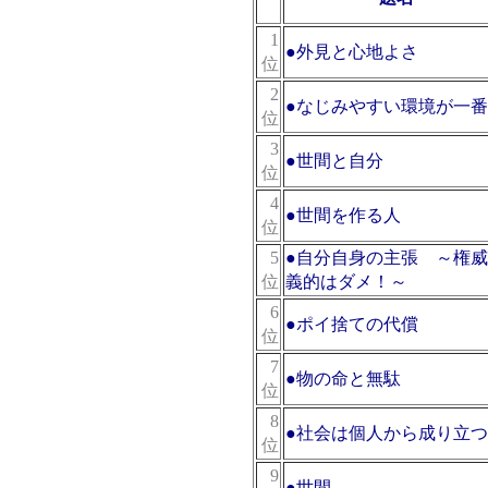
位
1
●
外見と心地よさ
位
2
●
なじみやすい環境が一番
位
3
●
世間と自分
位
4
●
世間を作る人
位
5
●
自分自身の主張 ～権威
位
義的はダメ！～
6
●
ポイ捨ての代償
位
7
●
物の命と無駄
位
8
●
社会は個人から成り立つ
位
9
●
世間