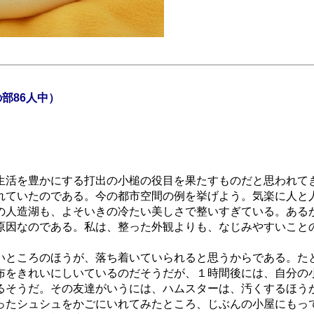
の部86人中）
活を豊かにする打出の小槌の役目を果たすものだと思われて
れていたのである。今の都市空間の例を挙げよう。気楽に人と
の人造湖も、よそいきの冷たい美しさで整いすぎている。ある
原因なのである。私は、整った外観よりも、なじみやすいこと
ところのほうが、落ち着いていられると思うからである。た
布をきれいにしいているのだそうだが、１時間後には、自分の
るそうだ。その友達がいうには、ハムスターは、汚くするほう
ったシュシュをかごにいれてみたところ、じぶんの小屋にもっ