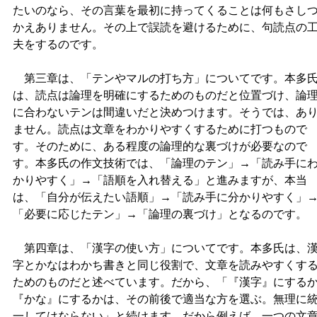
たいのなら、その言葉を最初に持ってくることは何もさし
かえありません。その上で誤読を避けるために、句読点の
夫をするのです。
第三章は、「テンやマルの打ち方」についてです。本多
は、読点は論理を明確にするためのものだと位置づけ、論
に合わないテンは間違いだと決めつけます。そうでは、あ
ません。読点は文章をわかりやすくするために打つもので
す。そのために、ある程度の論理的な裏づけが必要なので
す。本多氏の作文技術では、「論理のテン」→「読み手に
かりやすく」→「語順を入れ替える」と進みますが、本当
は、「自分が伝えたい語順」→「読み手に分かりやすく」
「必要に応じたテン」→「論理の裏づけ」となるのです。
第四章は、「漢字の使い方」についてです。本多氏は、
字とかなはわかち書きと同じ役割で、文章を読みやすくす
ためのものだと述べています。だから、「『漢字』にする
『かな』にするかは、その前後で適当な方を選ぶ。無理に
一してはならない」と続けます。だから例えば、一つの文