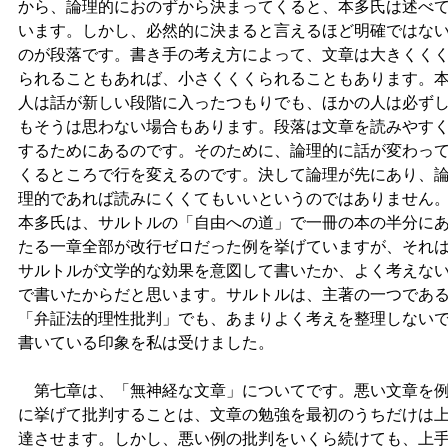
から、論理的におのずから決まってくると、本多氏は述べ
います。しかし、必然的に決まると言えるほど明確ではな
のが段落です。書き手の考え方によって、文章は大きくく
られることもあれば、小さくくくられることもあります。
人は話が新しい段階に入ったつもりでも、ほかの人は必ず
もそうは思わない場合もあります。段落は文章を読みやす
するためにあるのです。そのために、論理的に話が変わっ
くるところで行を変えるのです。決して論理が先にあり、
理的であれば読みにくくてもいいというのではありません
本多氏は、サルトルの「自由への道」で一冊の本の半分に
たる一章全部が改行ゼロだった例を挙げていますが、それ
サルトルが文学的な効果を意図して書いたか、よく考えな
で書いたからだと思います。サルトルは、主著の一つであ
「弁証法的理性批判」でも、あまりよく考えを整理しない
書いている印象を私は受けました。
第七章は、「無神経な文章」についてです。悪い文章を
に挙げて批判することは、文章の勉強を最初のうちだけは
達させます。しかし、悪い例の批判をいくら続けても、上