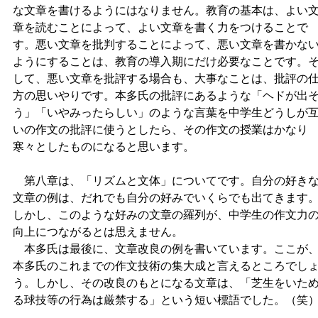
な文章を書けるようにはなりません。教育の基本は、よい
章を読むことによって、よい文章を書く力をつけることで
す。悪い文章を批判することによって、悪い文章を書かな
ようにすることは、教育の導入期にだけ必要なことです。
して、悪い文章を批評する場合も、大事なことは、批評の
方の思いやりです。本多氏の批評にあるような「ヘドが出
う」「いやみったらしい」のような言葉を中学生どうしが
いの作文の批評に使うとしたら、その作文の授業はかなり
寒々としたものになると思います。
第八章は、「リズムと文体」についてです。自分の好き
文章の例は、だれでも自分の好みでいくらでも出てきます
しかし、このような好みの文章の羅列が、中学生の作文力
向上につながるとは思えません。
本多氏は最後に、文章改良の例を書いています。ここが
本多氏のこれまでの作文技術の集大成と言えるところでし
う。しかし、その改良のもとになる文章は、「芝生をいた
る球技等の行為は厳禁する」という短い標語でした。（笑