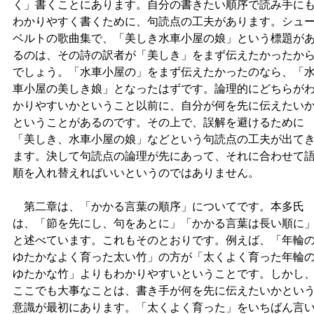
く」書くことにあります。自分の書きたい順序で読み手に
わかりやすく書くために、句読点の工夫があります。シュ
ベルトの歌曲集で、「美しき水車小屋の娘」という標題が
るのは、その詩の訳者が「美しき」をまず伝えたかったか
でしょう。「水車小屋の」をまず伝えたかったのなら、「
車小屋の美しき娘」となったはずです。論理的にどちらが
かりやすいかということ以前に、自分が何を先に伝えたい
ということがあるのです。その上で、誤解を避けるために
「美しき、水車小屋の娘」などという句読点の工夫が出て
ます。決して句読点の論理が先にあって、それに合わせて
順を入れ替えればいいというのではありません。
第二章は、「かかる言葉の順序」についてです。本多氏
は、「節を先にし、句をあとに」「かかる言葉は長い順に
と述べています。これもそのとおりです。例えば、「年輪
ゆたかなよく育った太い竹」の方が「太くよく育った年輪
ゆたかな竹」よりもわかりやすいということです。しかし
ここでも大事なことは、書き手が何を先に伝えたいかとい
意識が最初にあります。「太くよく育った」をいちばん言