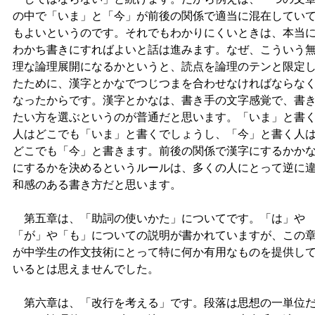
の中で「いま」と「今」が前後の関係で適当に混在してい
もよいというのです。それでもわかりにくいときは、本当
わかち書きにすればよいと話は進みます。なぜ、こういう
理な論理展開になるかというと、読点を論理のテンと限定
たために、漢字とかなでつじつまを合わせなければならな
なったからです。漢字とかなは、書き手の文字感覚で、書
たい方を選ぶというのが普通だと思います。「いま」と書
人はどこでも「いま」と書くでしょうし、「今」と書く人
どこでも「今」と書きます。前後の関係で漢字にするかか
にするかを決めるというルールは、多くの人にとって逆に
和感のある書き方だと思います。
第五章は、「助詞の使いかた」についてです。「は」や
「が」や「も」についての説明が書かれていますが、この
が中学生の作文技術にとって特に何か有用なものを提供し
いるとは思えませんでした。
第六章は、「改行を考える」です。段落は思想の一単位