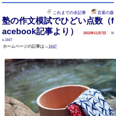
これまでの全記事
言葉の森
塾の作文模試でひどい点数（f
acebook記事より）
2012年11月7日
N
o.1647
ホームページの記事は→
1647