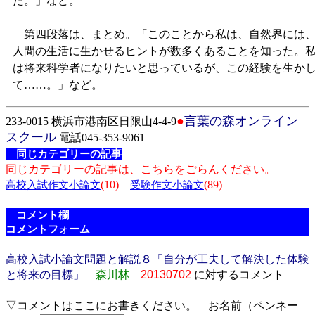
た。」など。
第四段落は、まとめ。「このことから私は、自然界には
人間の生活に生かせるヒントが数多くあることを知った。
は将来科学者になりたいと思っているが、この経験を生か
て……。」など。
●
言葉の森オンライン
233-0015 横浜市港南区日限山4-4-9
スクール
電話045-353-9061
同じカテゴリーの記事
同じカテゴリーの記事は、こちらをごらんください。
(10)
(89)
高校入試作文小論文
受験作文小論文
コメント欄
コメントフォーム
高校入試小論文問題と解説８「自分が工夫して解決した体験
と将来の目標」
森川林
20130702
に対するコメント
▽コメントはここにお書きください。 お名前（ペンネー