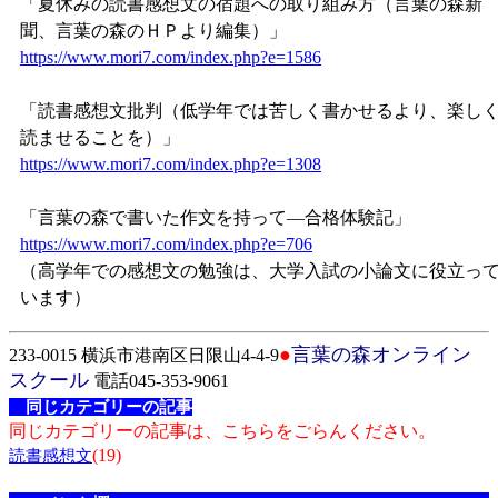
「夏休みの読書感想文の宿題への取り組み方（言葉の森新
聞、言葉の森のＨＰより編集）」
https://www.mori7.com/index.php?e=1586
「読書感想文批判（低学年では苦しく書かせるより、楽し
読ませることを）」
https://www.mori7.com/index.php?e=1308
「言葉の森で書いた作文を持って―合格体験記」
https://www.mori7.com/index.php?e=706
（高学年での感想文の勉強は、大学入試の小論文に役立っ
います）
●
言葉の森オンライン
233-0015 横浜市港南区日限山4-4-9
スクール
電話045-353-9061
同じカテゴリーの記事
同じカテゴリーの記事は、こちらをごらんください。
(19)
読書感想文