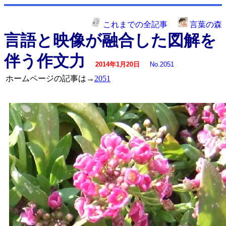
これまでの全記事
言葉の森
言語と映像が融合した図解を
伴う作文力
2014年1月20日
No.2051
ホームページの記事は→
2051