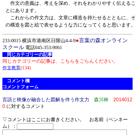
作文の意義は、考えを深め、それをわかりやすく伝える
とにあります。
これからの作文力は、文章に構造を持たせるとともに、
の構造を図と絵で表せるような力になってくると思います
●
言葉の森オンライン
233-0015 横浜市港南区日限山4-4-9
スクール
電話045-353-9061
同じカテゴリーの記事
同じカテゴリーの記事は、こちらをごらんください。
(134)
作文教育
コメント欄
コメントフォーム
言語と映像が融合した図解を伴う作文力
森川林
2014012
0
に対するコメント
▽コメントはここにお書きください。 お名前（ペンネー
ム）：