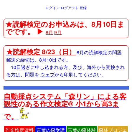
ログイン
ログアウト
登録
★読解検定のお申込みは、8月10日ま
でです。 ▶
8月
9月
★
読解検定 8/23（日）
8月の読解検定の問題
郵送の締切は、8月10日です。
10日過ぎに申し込まれる方、及び、海外から受検され
る方は、問題を
ウェブ
から印刷してください。
自動採点システム「森リン」による客
観性のある作文検定® 小1から高3ま
で。
作文検定資料
言葉の森受講
言葉の森体験
森林プロジェ