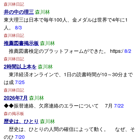
森川林日記
井の中の理三
森川林
東大理三は日本で毎年100人、金メダルは世界で4年に1
人。
8/3
森川林日記
推薦図書掲示板
森川林
推薦図書検定のプラットフォームができた。 https:/
8/2
森川林日記
2時間以上本を
森川林
東洋経済オンラインで、1日の読書時間が10～30分まで
は成
7/25
森川林日記
2026年7月
森川林
◆◆振替連絡、欠席連絡のエラーについて 7月
7/22
森の掲示板
歴史は、ひとり
森川林
歴史は、ひとりの人間の確信によって動く。 なぜ、そ
のひ
7/20