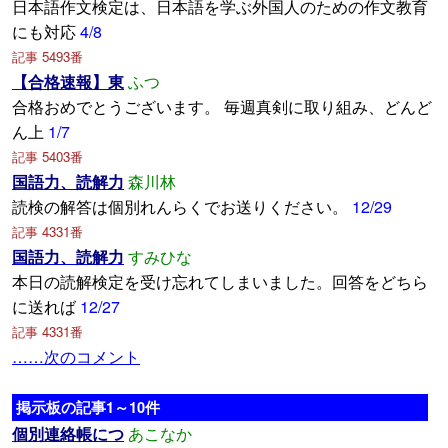
日本語作文検定は、日本語を学ぶ外国人のための作文教育
にも対応
4/8
記事 5493番
【合格速報】東
ふつ
合格おめでとうございます。 毎週真剣に取り組み、どんど
ん上
1/7
記事 5403番
国語力、読解力
森川林
読検の解答は個別れんらくでお送りください。
12/29
記事 4331番
国語力、読解力
すみひな
本日の読解検定を受け忘れてしまいました。回答をどちら
に送れば
12/27
記事 4331番
……次のコメント
掲示板の記事1～10件
個別連絡帳につ
あこなか