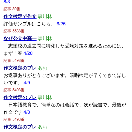
8/3
記事 89番
作文検定で作文
森川林
評価サンプルはこちら。
6/25
記事 5538番
なぜ公立中高一
森川林
志望校の過去問に特化した受験対策を進めるためには、
まず「春
4/28
記事 5498番
作文検定のプレ
あお
お返事ありがとうございます。暗唱検定が早くできてほし
いです。
4/9
記事 5493番
作文検定のプレ
森川林
日本語教育で、簡単なのは会話で、次が読書で、最後が
作文です
4/8
記事 5493番
作文検定のプレ
あお