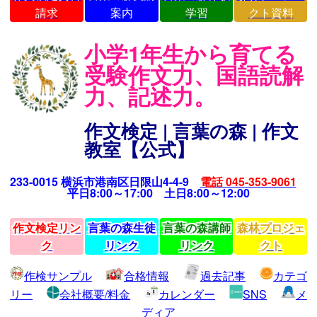
請求
案内
学習
クト資料
小学1年生から育てる
受験作文力、国語読解
力、記述力。
作文検定 | 言葉の森 | 作文
教室【公式】
233-0015 横浜市港南区日限山4-4-9
電話 045-353-9061
平日8:00～17:00 土日8:00～12:00
作文検定リン
言葉の森生徒
言葉の森講師
森林プロジェ
ク
リンク
リンク
クト
作検サンプル
合格情報
過去記事
カテゴ
リー
会社概要/料金
カレンダー
SNS
メ
ディア