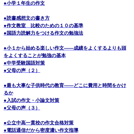
●小学１年生の作文
●読書感想文の書き方
●作文教室 比較のための１０の基準
●国語力読解力をつける作文の勉強法
●小１から始める楽しい作文――成績をよくするよりも頭
をよくすることが勉強の基本
●中学受験国語対策
●父母の声（２）
●最も大事な子供時代の教育――どこに費用と時間をかけ
るか
●入試の作文・小論文対策
●父母の声（３）
●公立中高一貫校の作文合格対策
●電話通信だから密度濃い作文指導