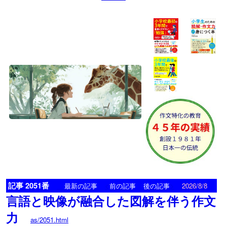
記事 2051番
<
>
最新の記事
前の記事
後の記事
2026/8/8
言語と映像が融合した図解を伴う作文
力
as/2051.html