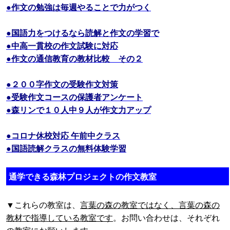
●作文の勉強は毎週やることで力がつく
●国語力をつけるなら読解と作文の学習で
●中高一貫校の作文試験に対応
●作文の通信教育の教材比較 その２
●２００字作文の受験作文対策
●受験作文コースの保護者アンケート
●森リンで１０人中９人が作文力アップ
●コロナ休校対応 午前中クラス
●国語読解クラスの無料体験学習
通学できる森林プロジェクトの作文教室
▼これらの教室は、
言葉の森の教室ではなく、言葉の森の
教材で指導している教室です
。お問い合わせは、それぞれ