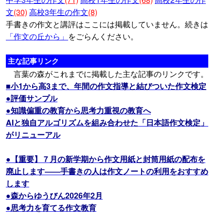
文
(30)
高校3年生の作文
(8)
手書きの作文と講評はここには掲載していません。続きは
「作文の丘から」
をごらんください。
主な記事リンク
言葉の森がこれまでに掲載した主な記事のリンクです。
■小1から高3まで、年間の作文指導と結びついた作文検定
●評価サンプル
●知識偏重の教育から思考力重視の教育へ
AIと独自アルゴリズムを組み合わせた「日本語作文検定」
がリニューアル
●【重要】７月の新学期から作文用紙と封筒用紙の配布を
廃止します――手書きの人は作文ノートの利用をおすすめ
します
●森からゆうびん2026年2月
●思考力を育てる作文教育