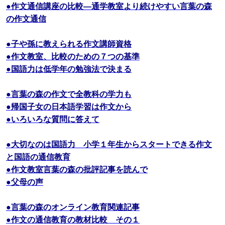
●作文通信講座の比較―通学教室より続けやすい言葉の森
の作文通信
●子や孫に教えられる作文講師資格
●作文教室、比較のための７つの基準
●国語力は低学年の勉強法で決まる
●言葉の森の作文で全教科の学力も
●帰国子女の日本語学習は作文から
●いろいろな質問に答えて
●大切なのは国語力 小学１年生からスタートできる作文
と国語の通信教育
●作文教室言葉の森の批評記事を読んで
●父母の声
●言葉の森のオンライン教育関連記事
●作文の通信教育の教材比較 その１