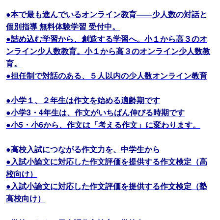
●本で最も進んでいるオンライン教育――少人数の対話と
個別指導 無料体験学習 受付中。
●詰め込む学習から、創造する学習へ。小１から高３のオ
ンライン少人数教育。小１から高３のオンライン少人数教
育。
●担任制で対話のある、５人以内の少人数オンライン教育
●小学１、２年生は作文を始める適齢期です
●小学3・4年生は、作文がいちばん伸びる時期です
●小5・小6から、作文は「考える作文」に変わります。
●高校入試につながる作文力を、中学生から
●入試小論文に対応した作文評価を提供する作文検定（高
校向け）
●入試小論文に対応した作文評価を提供する作文検定（塾
高校向け）