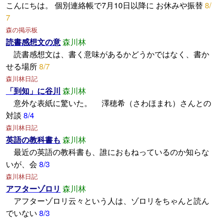
こんにちは。 個別連絡帳で7月10日以降に お休みや振替
8/
7
森の掲示板
読書感想文の意
森川林
読書感想文は、書く意味があるかどうかではなく、書か
せる場所
8/7
森川林日記
「到知」に谷川
森川林
意外な表紙に驚いた。 澤穂希（さわほまれ）さんとの
対談
8/4
森川林日記
英語の教科書も
森川林
最近の英語の教科書も、誰におもねっているのか知らな
いが、会
8/3
森川林日記
アフターゾロリ
森川林
アフターゾロリ云々という人は、ゾロリをちゃんと読ん
でいない
8/3