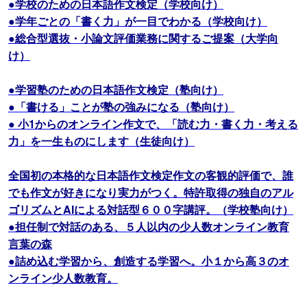
●学校のための日本語作文検定（学校向け）
●学年ごとの「書く力」が一目でわかる（学校向け）
●総合型選抜・小論文評価業務に関するご提案（大学向
け）
●学習塾のための日本語作文検定（塾向け）
●「書ける」ことが塾の強みになる（塾向け）
● 小1からのオンライン作文で、「読む力・書く力・考える
力」を一生ものにします（生徒向け）
全国初の本格的な日本語作文検定作文の客観的評価で、誰
でも作文が好きになり実力がつく。特許取得の独自のアル
ゴリズムとAIによる対話型６００字講評。（学校塾向け）
●担任制で対話のある、５人以内の少人数オンライン教育
言葉の森
●詰め込む学習から、創造する学習へ。小１から高３のオ
ンライン少人数教育。