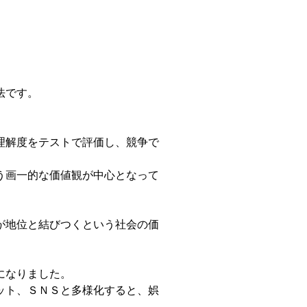
法です。
。
理解度をテストで評価し、競争で
う画一的な価値観が中心となって
が地位と結びつくという社会の価
。
になりました。
ット、ＳＮＳと多様化すると、娯