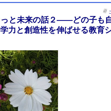
ょっと未来の話２――どの子も
、学力と創造性を伸ばせる教育