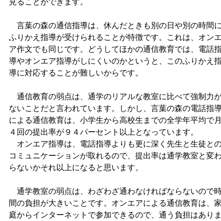
見ることができます。
言葉の森の通信指導は、休んだときも別の日や別の時間
ふりかえ指導が受けられることが特徴です。これは、オン
ア作文でも同じです。どうしてほかの通信教育では、電話
導やオンエア指導がしにくいのかというと、このふりかえ
導に対応することが難しいからです。
通信教育の弱点は、通学のリアルな教室に比べて強制力
ないことだと言われています。しかし、言葉の森の電話指
による通信教育は、小学生から高校生までの全学年平均で
４回の提出率が９４パーセント以上となっています。
オンエア指導は、電話指導よりも更に深く先生と生徒と
コミュニケーションが取れるので、提出率は通学教室と変
らないかそれ以上になると思います。
通学教室の弱点は、わざわざ通わなければならないので
間の負担が大きいことです。オンエアによる通信教育は、
庭からインターネットで参加できるので、通う負担はあり