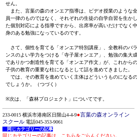
せん。
また、言葉の森のオンエア指導は、ビデオ授業のような
員一律のものではなく、それぞれの生徒の自学自習を生か
た個別対応による指導ですから、出席率が高いだけでなく
身のある勉強になっているのです。
さて、個性を育てる「オンエア特別講座」、全教科のバ
ンスのよい学力をつける「寺子屋オンエア」、勉強の集大
でありかつ創造性を育てる「オンエア作文」が、これから
子供の教育の重要な柱になるとして話を進めてきました。
では、その教育を進めていく主体はどういうものになる
でしょうか。（つづく）
※次は、「森林プロジェクト」についてです。
●
言葉の森オンライン
233-0015 横浜市港南区日限山4-4-9
スクール
電話045-353-9061
同じカテゴリーの記事
同じカテゴリーの記事は、こちらをごらんください。