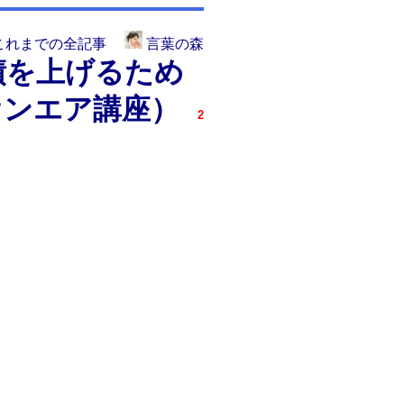
これまでの全記事
言葉の森
績を上げるため
オンエア講座）
2