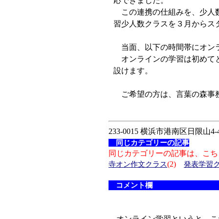
応できました。
この連携の仕組みを、少人数
習少人数クラスを３月からス
当面、以下の時間帯にオンラ
オンラインの学習は初めてと
設けます。
ご希望の方は、言葉の森事
233-0015 横浜市港南区日限山4-4
同じカテゴリーの記事
同じカテゴリーの記事は、こち
(2)
寺オン作文クラス
発表学習
コメント欄
オンライン学習というと、これ