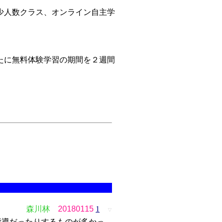
少人数クラス、オンライン自主学
たに無料体験学習の期間を２週間
森川林
20180115
1
▽
指導だったりするものが多かっ