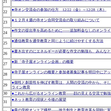
21
●
寺オン交流会の参加の仕方 12/22（金）～12/28（木）
22
●
１２月４週の寺オン合同交流会の取り組みについて
23
●
作文の提出率を高めるために――追加料金なしのオンライ
24
●
通信教育を通学教育と同じように続けやすくする方法
25
●
書き出すのにエネルギーが必要な作文の勉強も、みんなと
26
●
新「寺子屋オンライン企画」の概要
27
●
寺子屋オンラインの概要と参加者募集記事を明日中にアッ
28
●
個性と創造性を伸ばす教育は、人間の交流の中から。そし
29
ライン教育
30
●
これから広がるオンライン教育――顔の見える交流で勉強
●
ネット教育の現状と今後の展望
31
●
森の学校オンエア構想――地方創生と教育改革を同時に実