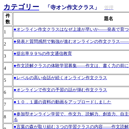
カテゴリー
「寺オン作文クラス」
管理
件
題名
数
●
オンライン作文クラスはなぜ上達が早いか――発表で育つ
1
●
発表と質問感想で勉強が進むオンラインの作文クラス――
2
●
提出率９９%の作文通信教育
3
●
作文読解クラスの体験学習募集――作文は、書く力の前に
4
●
レベルの高い会話が続くオンライン作文クラス
5
●
オンラインで作文の予習の話が弾む作文クラス
6
●
１０．１週の資料の動画をアップロードしました
7
●
参加型オンライン学習で、作文力、読解力、創造力、自主
8
る
●
言葉の森が取り組む３つの学習クラスの内容――作文読解