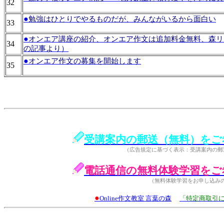
32
●
勉強はひとりでやるものだが、みんながいるから面白い
33
●
オンエア講座の紹介、オンエア作文は追加料金無料、森リ
34
の記事より）
●
オンエア作文の募集を開始します
35
受講案内の郵送（無料）をご
（広告規定に基づく表示：受講案内の郵
電話通信の無料体験学習をご
（無料体験学習をお申し込み
●
Online作文教室 言葉の森
「特定商取引