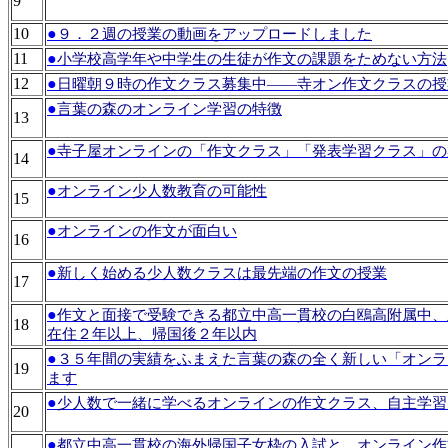
9
10
●
９．２週の授業の動画をアップロードしました
11
●
小学校高学年や中学生の生徒が作文の課題をためない方法
12
●
日曜朝９時の作文クラス募集中――寺オン作文クラスの授
●
言葉の森のオンライン学習の特徴
13
●
寺子屋オンラインの「作文クラス」「発表学習クラス」の案
14
●
オンライン少人数教育の可能性
15
●
オンラインの作文が面白い
16
●
新しく始める少人数クラスは最先端の作文の授業
17
●
作文と面接で受験できる都立中高一貫校の白鴎高附属中、
18
在住２年以上、帰国後２年以内
●
３５年間の実績をふまえた言葉の森の全く新しい「オンラ
19
ます
●
少人数で一緒に学べるオンラインの作文クラス、自主学習
20
●
都立中高一貫校の海外帰国子女枠の入試と、オンライン作