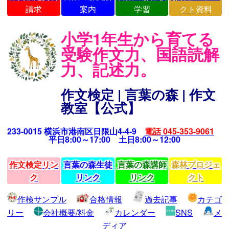
請求
案内
学習
クト資料
小学1年生から育てる
受験作文力、国語読解
力、記述力。
作文検定 | 言葉の森 | 作文
教室【公式】
233-0015 横浜市港南区日限山4-4-9
電話 045-353-9061
平日8:00～17:00 土日8:00～12:00
作文検定リン
言葉の森生徒
言葉の森講師
森林プロジェ
ク
リンク
リンク
クト
作検サンプル
合格情報
過去記事
カテゴ
リー
会社概要/料金
カレンダー
SNS
メ
ディア