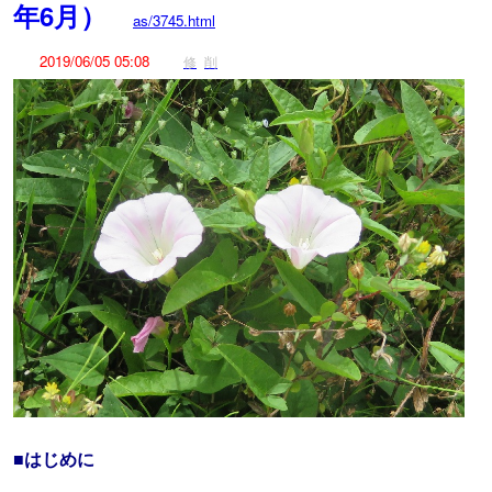
年6月）
as/3745.html
2019/06/05 05:08
修
削
■はじめに