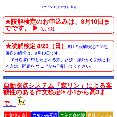
ログイン
ログアウト
登録
★読解検定のお申込みは、8月10日ま
でです。 ▶
8月
9月
★
読解検定 8/23（日）
8月の読解検定の問題
郵送の締切は、8月10日です。
10日過ぎに申し込まれる方、及び、海外から受検され
る方は、問題を
ウェブ
から印刷してください。
自動採点システム「森リン」による客
観性のある作文検定® 小1から高3ま
で。
作文検定資料
言葉の森受講
言葉の森体験
森林プロジェ