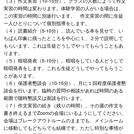
（３）作文実習（10-15分）。クラスの人数によって作文
実習の時間は変わります。体験学習の人がいる場合は、
この実習の時間に別途行います。 作文実習の間に生徒
一人ひとりについて個別指導をします。
（４）読書紹介（5-10分）。読んでいる本を見せて、い
ちばん印象に残ったところを中心に１、２分で説明して
もらいます。これは生徒どうしでやってもらうこともあ
ります。
（５）暗唱発表（5-10分）。暗唱をしている人どうしで
暗唱発表をします。これも生徒どうしでやってもらうこ
とがあります。
（６）保護者懇談会（10-15分）。月に１回程度保護者懇
談会を行います。臨時の質問や相談があれば時間のある
範囲で随時懇談又は面談を行います。
（７）作文実習の続き（残りの時間）。その週の作文を
書き終えるまでZoomの会場にいるようにしてください。
会場はブレークアウトルームのままでも、メインルーム
に移動してもどちらでも結構です。ただし特別な事情が