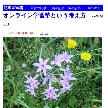
記事 3744番
<
>
最新の記事
前の記事
後の記事
2026/8/9
オンライン学習塾という考え方
as/3744.
html
2019/06/04 08:14
修
削