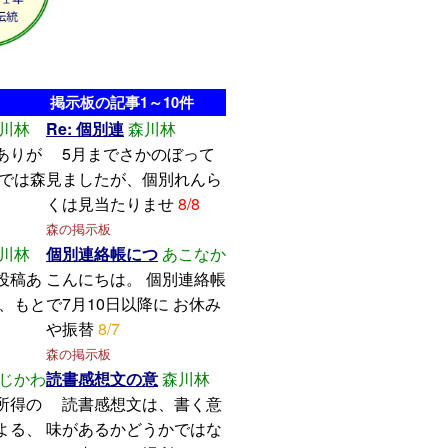
掲示板の記事1～10件
川林
Re: 個別連
森川林
ありが
5月までさかのぼって
こでは森
見ましたが、個別れんら
くは見当たりませ
8/8
森の掲示板
川林
個別連絡帳につ
あこなか
投稿あ
こんにちは。 個別連絡帳
し、もと
で7月10日以降に お休み
や振替
8/7
森の掲示板
じかわ
読書感想文の意
森川林
所得の
読書感想文は、書く意
よる、
味があるかどうかではな