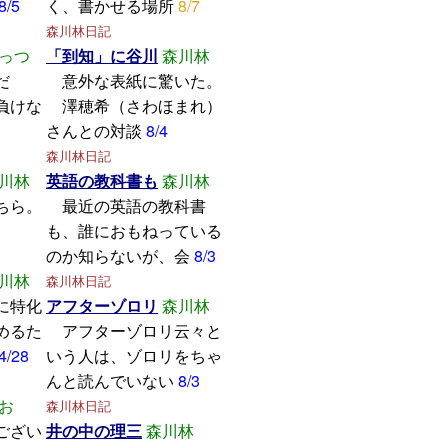
8/5
く、書かせる場所
8/7
森川林日記
っつ
「到知」に谷川
森川林
学んだ
意外な表紙に驚いた。
けな
澤穂希（さわほまれ）
さんとの対談
8/4
森川林日記
川林
英語の教科書も
森川林
ちら。
最近の英語の教科書
も、誰におもねっている
のか知らないが、会
8/3
川林
森川林日記
に特化
アフターゾロリ
森川林
めるた
アフターゾロリ云々と
4/28
いう人は、ゾロリをちゃ
んと読んでいない
8/3
お
森川林日記
ござい
井の中の理三
森川林