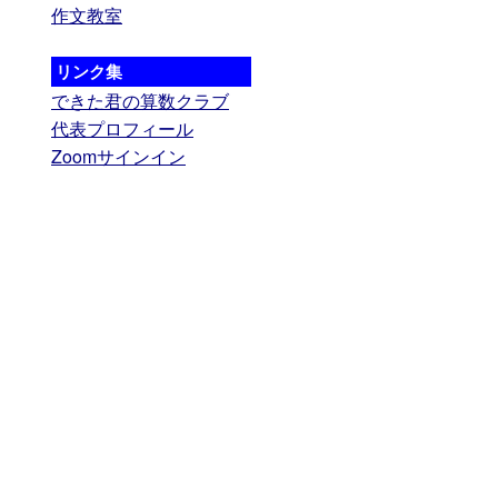
作文教室
リンク集
できた君の算数クラブ
代表プロフィール
Zoomサインイン