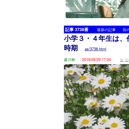
記事 3738番
<
最新の記事
前
小学３・４年生は、
時期
as/3738.html
森川林
2019/05/29 17:24
修
削