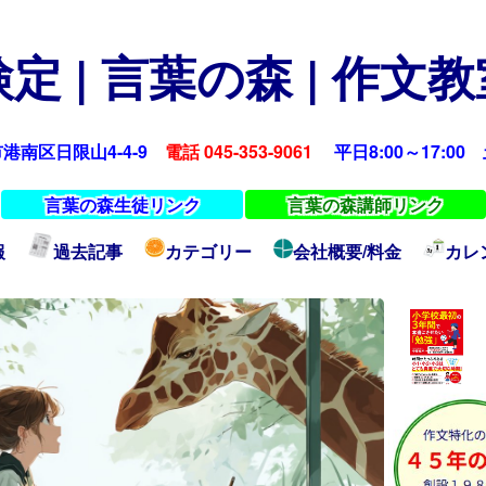
定 | 言葉の森 | 作文
浜市港南区日限山4-4-9
電話 045-353-9061
平日8:00～17:00 土
言葉の森生徒リンク
言葉の森講師リンク
報
過去記事
カテゴリー
会社概要/料金
カレ