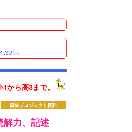
ください。
1から高3まで。
森林プロジェクト資料
読解力、記述