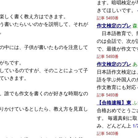
ます。暗唱検定が
きてほしいです。
楽しく書く教え方はできます。
記事 5493番
う書いたらいいのかを説明して、それが
作文検定のプレ
森
。
日本語教育で、
のは会話で、次が
の中には、子供が書いたものを注意して
で、最後が作文で
記事 5493番
がちです。
作文検定のプレ
あ
しているのですが、そのことによって子
日本語作文検定は
ていきます。
語を学ぶ外国人の
作文教育にも対応
、誰でも作文を書くのが好きな時期なの
記事 5493番
【合格速報】東
ふ
りかけているとしたら、教え方を見直し
合格おめでとうご
す。 毎週真剣に
み、どんどん上
1/
記事 5403番