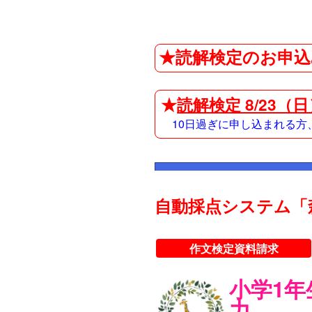
★読解検定のお申込
★
読解検定 8/23（
10日過ぎに申し込まれる
自動採点システム「
作文検定資料請求
小学1
力。