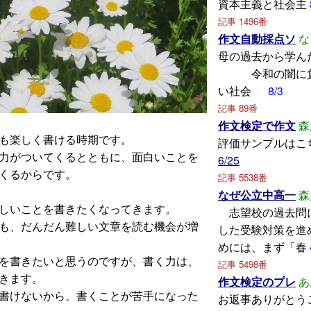
資本主義と社会主
記事 1496番
作文自動採点ソ
な
母の過去から
令和の闇に負
い社会
8/3
記事 89番
作文検定で作文
森
も楽しく書ける時期です。
評価サンプルはこ
力がついてくるとともに、面白いことを
6/25
くるからです。
記事 5538番
なぜ公立中高一
森
しいことを書きたくなってきます。
志望校の過去問
も、だんだん難しい文章を読む機会が増
した受験対策を進
めには、まず「春
を書きたいと思うのですが、書く力は、
記事 5498番
きます。
作文検定のプレ
あ
書けないから、書くことが苦手になった
お返事ありがとう