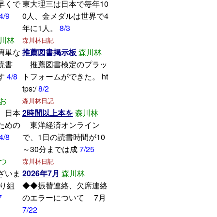
早くで
東大理三は日本で毎年10
4/9
0人、金メダルは世界で4
年に1人。
8/3
川林
森川林日記
簡単な
推薦図書掲示板
森川林
読書
推薦図書検定のプラッ
す
4/8
トフォームができた。 ht
tps:/
8/2
お
森川林日記
、日本
2時間以上本を
森川林
ための
東洋経済オンライン
4/8
で、1日の読書時間が10
～30分までは成
7/25
つ
森川林日記
ざいま
2026年7月
森川林
取り組
◆◆振替連絡、欠席連絡
7
のエラーについて 7月
7/22