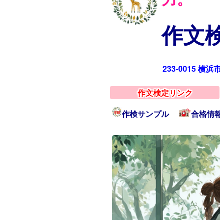
作文検
233-0015 横
作文検定リンク
作検サンプル
合格情