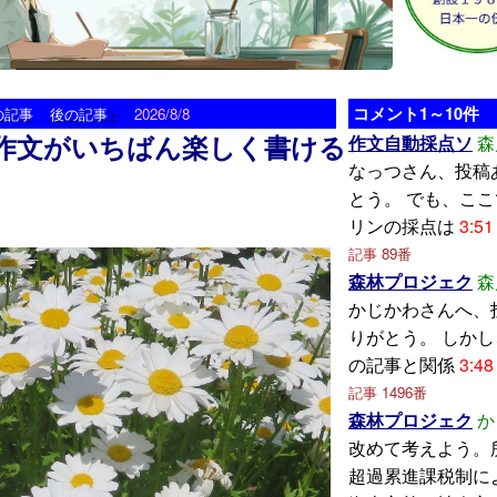
>
コメント1～10件
の記事
後の記事
2026/8/8
作文がいちばん楽しく書ける
作文自動採点ソ
森
なっつさん、投稿
とう。 でも、こ
リンの採点は
3:51
記事 89番
森林プロジェク
森
かじかわさんへ、
りがとう。 しか
の記事と関係
3:48
記事 1496番
森林プロジェク
か
改めて考えよう。
超過累進課税制に