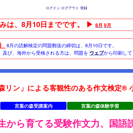
ログイン
ログアウト
登録
みは、8月10日までです。 ▶
8月
9月
日）
8月の読解検定の問題郵送の締切は、8月10日です。
方、及び、海外から受検される方は、問題を
ウェブ
から印刷して
森リン」による客観性のある作文検定® 小
言葉の森受講案内
言葉の森体験学習
年生から育てる受験作文力、国語