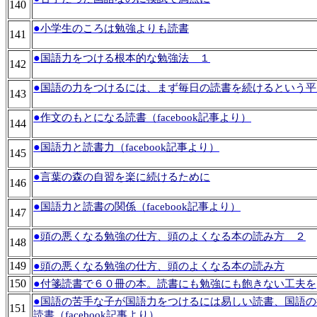
140
●
小学生のころは勉強よりも読書
141
●
国語力をつける根本的な勉強法 １
142
●
国語の力をつけるには、まず毎日の読書を続けるという平凡な
143
●
作文のもとになる読書（facebook記事より）
144
●
国語力と読書力（facebook記事より）
145
●
言葉の森の自習を楽に続けるために
146
●
国語力と読書の関係（facebook記事より）
147
●
頭の悪くなる勉強の仕方、頭のよくなる本の読み方 ２
148
149
●
頭の悪くなる勉強の仕方、頭のよくなる本の読み方
150
●
付箋読書で６０冊の本。読書にも勉強にも飽きない工夫を
●
国語の苦手な子が国語力をつけるには易しい読書、国語の
151
読書（facebook記事より）