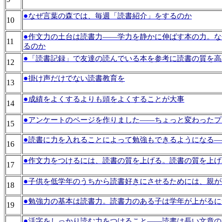
●
なぜ言葉の森では、毎週「読書紹介」をするのか
10
●
作文力の土台は読書力――学力を静かに伸ばす本の力。な
11
るのか
●
「読書記録」で友達の読んでいる本を参考に読書の質を高
12
●
掛け声だけでない読書教育を
13
●
成績をよくするよりも頭をよくすることが大事
14
●
アンケートのページを作りました――ちょっと変わったプ
15
●
読書に力を入れることによって勉強もできるようになる―
16
●
作文力をつけるには、読書の質を上げる。読書の質を上げ
17
●
子供を低学年のうちから読書好きにさせるためには、親が
18
●
勉強力の基本は読書力。読書力のある子は学年が上がるに
19
●
活字をしっかり読む力をつけること――読書は長い文章の