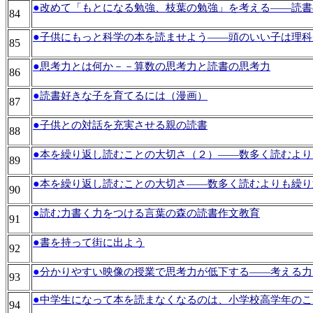
●
改めて「もとになる勉強、枝葉の勉強」を考える――読書
84
●
子供にもっと科学の本を読ませよう――頭のいい子は理科
85
●
思考力とは何か－－算数の思考力と読書の思考力
86
●
読書好きな子を育てるには（漫画）
87
●
子供との対話を充実させる親の読書
88
●
本を繰り返し読むことの大切さ（２）――数多く読むより
89
●
本を繰り返し読むことの大切さ――数多く読むよりも繰り
90
●
読む力書く力をつける言葉の森の読書作文教育
91
●
書を持って街に出よう
92
●
分かりやすい映像の授業で思考力が低下する――考える力
93
●
中学生になって本を読まなくなるのは、小学校高学年のこ
94