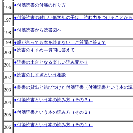
●
付箋読書の付箋の作り方
196
●
付箋読書の難しい低学年の子は、読む力をつけることから
197
●
付箋読書から読書図へ
198
199
●
親が言っても本を読まない―ご質問に答えて
●
読書のすすめ―質問に答えて
200
●
読書の土台となる楽しい読み聞かせ
201
●
読書のしすぎという相談
202
●
良書の貸出と結びつけた付箋読書（付箋読書という本の読
203
●
付箋読書という本の読み方（その３）
204
●
付箋読書という本の読み方（その２）
205
●
付箋読書という本の読み方（その１）
206