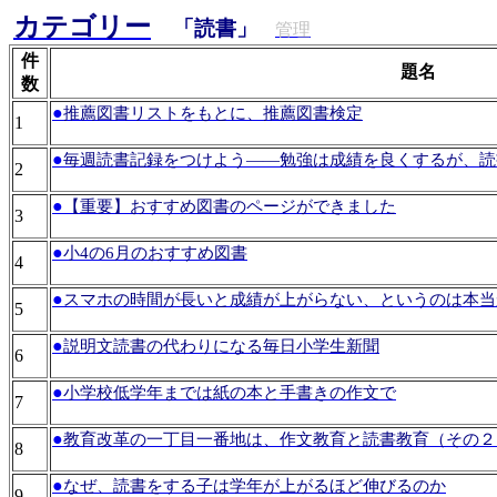
カテゴリー
「読書」
管理
件
題名
数
●
推薦図書リストをもとに、推薦図書検定
1
●
毎週読書記録をつけよう――勉強は成績を良くするが、読
2
●
【重要】おすすめ図書のページができました
3
●
小4の6月のおすすめ図書
4
●
スマホの時間が長いと成績が上がらない、というのは本当
5
●
説明文読書の代わりになる毎日小学生新聞
6
●
小学校低学年までは紙の本と手書きの作文で
7
●
教育改革の一丁目一番地は、作文教育と読書教育（その２
8
●
なぜ、読書をする子は学年が上がるほど伸びるのか
9