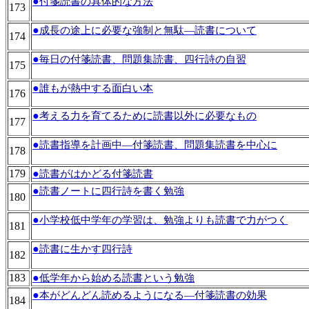
●
付箋読書の具体的な方法
173
●
成長の途上に必要な強制と無駄―読書について
174
●
毎日の付箋読書、問題集読書、四行詩の自習
175
●
誰もが熱中する面白い本
176
●
考える力を育てるために読書以外に必要なもの
177
●
読書指導を計画中―付箋読書、問題集読書を中心に
178
179
●
読書がはかどる付箋読書
●
読書ノートに四行詩を書く勉強
180
●
小学校低中学年の学習は、勉強よりも読書で力がつく
181
●
読書に生かす四行詩
182
183
●
低学年から始める読書という勉強
●
本がどんどん読めるようになる―付箋読書の効果
184