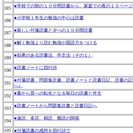
●
学校での朝の１０分間読書から、家庭での夜の１０ページ
185
●
小学校１年生の勉強の中心は読書
186
●
新しい付箋読書と夕べの１０分間読書
187
●
解く勉強より読む勉強が国語力をつける
188
●
効果のある読書法、作文法（その１）
189
●
読書ノートに四行詩
190
●
付箋読書、問題集読書、読書ノートと読書日記、読書の記
191
へ）
●
量から質への転化となる毎日の読書と作文
192
●
読書ノートから問題集読書と読書日記へ
193
●
速読、多読、精読、難読の関係
194
195
●
付箋読書の感想を四行詩で