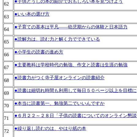
●
子供どうしの本の紹介でおもしろい本を見つけよう
62
●
いい本の選び方
63
●
子育ての基本は平凡――幼児期からの体験と日本語力
64
●
読解力は、読む力と解く力でできている
65
●
小学生の読書の進め方
66
●
主要教科は学校時代の勉強、作文と読書は生涯の勉強
67
●
読書力がつく寺子屋オンラインの読書紹介
68
●
読書は細切れ時間も利用して毎日５０ページ以上を目標に
69
●
本当に読書第一、勉強第二でいいんですか
70
●
６月２２～２８日「子供の読書についてのオンライン懇談
71
●
繰り返し読むのは、やはり紙の本
72