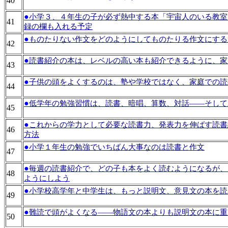
40
●
小学３、４年生の子が必ず熱中する本「宇宙人のいる教室
41
録の欄も入れる予定
●
ものたりない作文をどのようにしてものたりる作文にする
42
●
読書紹介の本は、レベルの高い本も紹介できるように、家
43
●
子供の頭をよくするのは、塾や学校ではなく、家庭での読
44
●
低学年の勉強習慣は、読書、暗唱、算数、対話――そして
45
●
これからの学力として必要な読書力、発表力を伸ばす読書紹介
46
方法
●
小学１年生の勉強でいちばん大事なのは読書と作文
47
●
毎週の読書紹介で、どの子も本をよく読むようになるが、
48
ようにしよう
●
小学校高学年と中学生は、もっと説明文、意見文の本を読
49
●
難読で頭がよくなる――物語文の本よりも説明文の本に重
50