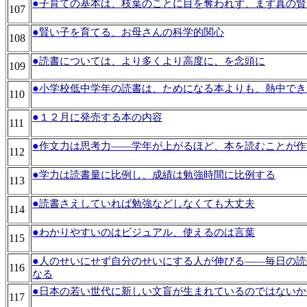
●
子育ての基本は、枝葉のことに目を奪われず、まず真の賢
107
●
賢い子を育てる、お母さんの科学的関心
108
●
読書については、より多くより高度に、を念頭に
109
●
小学校低中学年の読書は、ためになる本よりも、熱中でき
110
●
１２月に発売する本の内容
111
●
作文力は思考力――学年が上がるほど、本を読むことが作
112
●
学力は読書量に比例し、成績は勉強時間に比例する
113
●
読書さえしていれば勉強などしなくても大丈夫
114
●
わかりやすいのはビジュアル、使えるのは言葉
115
●
人のせいにせず自分のせいにする人が伸びる――毎日の読
116
なる
●
日本の若い世代に新しい文盲が生まれているのではないか
117