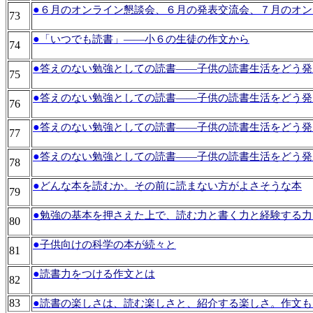
●
６月のオンライン懇談会、６月の発表交流会、７月のオン
73
●
「いつでも読書」――小６の生徒の作文から
74
●
答えのない勉強としての読書――子供の読書生活をどう発
75
●
答えのない勉強としての読書――子供の読書生活をどう発
76
●
答えのない勉強としての読書――子供の読書生活をどう発
77
●
答えのない勉強としての読書――子供の読書生活をどう発
78
●
どんな本を読むか。その前に読まない方がよさそうな本
79
●
勉強の基本を押さえた上で、読む力と書く力と経験する力
80
●
子供向けの科学の本が続々と
81
●
読書力をつける作文とは
82
83
●
読書の楽しさは、読む楽しさと、紹介する楽しさ。作文も