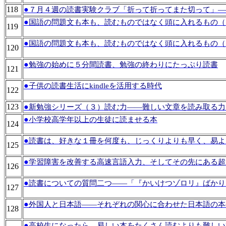
118
●
７月４週の読書実験クラブ「折って折ってまた切って」―
●
国語の問題文も本も、読むものではなく頭に入れるもの（
119
●
国語の問題文も本も、読むものではなく頭に入れるもの（
120
●
勉強の始めに５分間読書、勉強の終わりにたっぷり読書
121
●
子供の読書生活にkindleを活用する時代
122
123
●
新勉強シリーズ（３）読む力――難しい文章を読み取る力
●
小学校高学年以上の生徒に読ませる本
124
●
読書は、好きな１冊を何度も、じっくりよりも早く、易よ
125
●
学習障害を改善する高速言語入力、そしてその先にある超
126
●
読書についての質問二つ――「『かいけつゾロリ』ばかり
127
●
外国人と日本語――それぞれの関心に合わせた日本語の本
128
●
高校生になったら、易しい本をたくさん読むよりも難しい