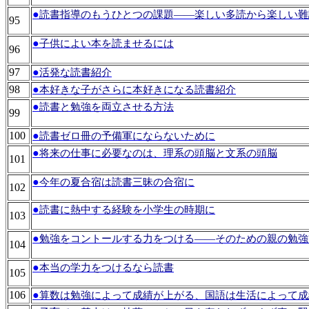
●
読書指導のもうひとつの課題――楽しい多読から楽しい難
95
●
子供によい本を読ませるには
96
97
●
活発な読書紹介
98
●
本好きな子がさらに本好きになる読書紹介
●
読書と勉強を両立させる方法
99
100
●
読書ゼロ冊の予備軍にならないために
●
将来の仕事に必要なのは、理系の頭脳と文系の頭脳
101
●
今年の夏合宿は読書三昧の合宿に
102
●
読書に熱中する経験を小学生の時期に
103
●
勉強をコントールする力をつける――そのための親の勉強
104
●
本当の学力をつけるなら読書
105
106
●
算数は勉強によって成績が上がる、国語は生活によって成