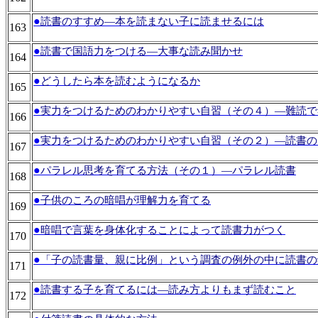
●
読書のすすめ―本を読まない子に読ませるには
163
●
読書で国語力をつける―大事な読み聞かせ
164
●
どうしたら本を読むようになるか
165
●
実力をつけるためのわかりやすい自習（その４）―難読で
166
●
実力をつけるためのわかりやすい自習（その２）―読書の
167
●
パラレル思考を育てる方法（その１）―パラレル読書
168
●
子供のころの暗唱が理解力を育てる
169
●
暗唱で言葉を身体化することによって読書力がつく
170
●
「子の読書量、親に比例」という調査の例外の中に読書の
171
●
読書する子を育てるには―読み方よりもまず読むこと
172