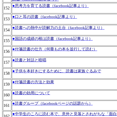
●
思考力を育てる読書（facebook記事より）
152
●
口と耳の読書（facebook記事より）
153
●
読書への熱中が読解力の土台（facebook記事より）
154
●
国語の成績の根は読書（facebook記事より）
155
●
付箋読書の仕方（何冊もの本を並行して読む）
156
●
読書と対話と暗唱
157
●
子供を本好きにするために、読書は家族ぐるみで
158
●
付箋読書の方法と効果
159
●
読書の効用について
160
●
読書グループ（facebookページの話題から）
161
●
中学生のころに読む本で、意外と見落とされがちな「面白
162