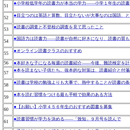
●
小学校低学年の読書力が本当の学力――小学１年生の読書
51
●
目立つのは英語と算数。目立たないが大事なのは国語、と
52
●
読書の調査と不登校の調査を見て思ったこと
53
●
国語力は読書力――読書が自然に好きになり、読書の質も
54
●
オンライン読書クラスのおすすめ
55
56
●
本好きな子になる毎週の読書紹介――今後、難読検定を計
●
本を読まない子供たち。抜本的な対策は、読書紹介と付箋
57
●
読書は学校の勉強よりも大事で、熱中することが読書の条
58
●
本を読む習慣をつける最も手軽で効果のある方法
59
●
【お願い】小学４５６年生のおすすめ図書を募集
60
●
読書習慣が学力を決める――「致知」９月号を読んで
61