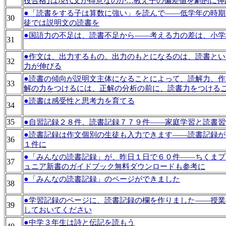
役合格｣は現代文が得意なのか…教え子の偏差値を劇的に伸ば
●
「読書をする子は算数に強い」を読んで――低学年の時期
30
徒では説明文の読書を
●
国語力の不足は、読書不足から――考える力の差は、小学
31
●
作文は、出力するもの。出力のもとになるのは、読書とい
32
力が伸びる
●
読書の傾向が説明文主体になることによって、読解力、作
33
解の力をつけるには、正解の分析の前に、読書力をつける
●
読書は感受性と思考力を育てる
34
35
●
自習記録２８件、読書記録７７９件――家庭学習と読書習
●
読書記録は作文個別の生徒も入力できます――読書記録が
36
１件に
●
「みんなの読書記録」が、昨日１日で６０件――ちくまプ
37
ュニア新書のガイドブック無料ダウンロードも参考に
●
「みんなの読書記録」のページができました
38
●
学習記録のページに、読書記録の欄を作りました――授業
39
しておいてください
●
中学３年生は詩と伝記を読もう