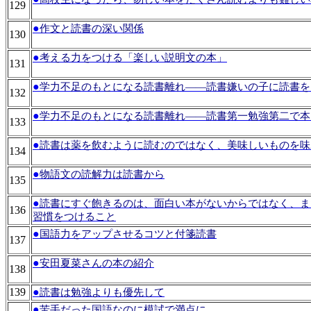
129
●
作文と読書の深い関係
130
●
考える力をつける「楽しい説明文の本」
131
●
学力不足のもとになる読書離れ――読書嫌いの子に読書を
132
●
学力不足のもとになる読書離れ――読書第一勉強第二で本
133
●
読書は薬を飲むように読むのではなく、美味しいものを味
134
●
物語文の読解力は読書から
135
●
読書にすぐ飽きるのは、面白い本がないからではなく、ま
136
習慣をつけること
●
国語力をアップさせるコツと付箋読書
137
●
安田夏菜さんの本の紹介
138
139
●
読書は勉強よりも優先して
●
苦手だった国語なのに模試で満点に