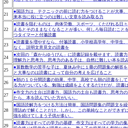
20
●
国語力は、テクニックの前に読む力をつけることが大事。
21
来本当に役に立つのは難しい文章を読み取る力
●
読書を阻むものは、肉体労働、スポーツ、くたびれる日々
22
えるとそのままなくなることが多い。何しろ毎日読むこと
つタイマーと付箋読書
●
読書量を増やすなら、付箋読書。小学校高学年、中学生、
23
なく、説明文意見文の読書を
●
次回の「森からゆうびん」に読書記録を載せます。読書力
24
理解力と思考力。思考力のある子は、自然に難しい本を読
●
算数数学の苦手な子は、夏休み中に１冊の問題集の解答を
25
と大事なのは読書によって自分の考えを広げること
●
朝の１０分間読書の効果。中学、高校でも朝の読書をして
26
る力がついている。勉強は成績をよくするだけだが、読書
●
作文力の土台は読書力。国語力の土台も読書力。思考力の
27
たら、本を読んでいた方がいい。
●
国語読解力をつける方法は簡単。国語問題集の問題文を繰
28
理詰めで解くことだけ。しかし、この単純なことができず
強を続けてしまう子供が多い。
●
読書力はすべての学力の基礎、作文力はすべての学力の集
29