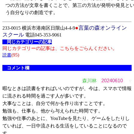
つの方法が文章を書くことで、第三の方法が発明や発見と
う自分なりの創造です。
●
言葉の森オンライン
233-0015 横浜市港南区日限山4-4-9
スクール
電話045-353-9061
同じカテゴリーの記事
同じカテゴリーの記事は、こちらをごらんください。
(95)
読書
コメント欄
森川林
20240610
▽
暇なときは読書をすればいいのですが、今は、スマホで情報
に流される時間を過ごす人が多いです。
大事なことは、自分で何かを作り出すことです。
勉強も、仕事も、他から与えられた時間です。
勉強や仕事のあとに、YouTubeを見たり、ゲームをしたりし
ていれば、一日中流される生活をしていることになるので
す。