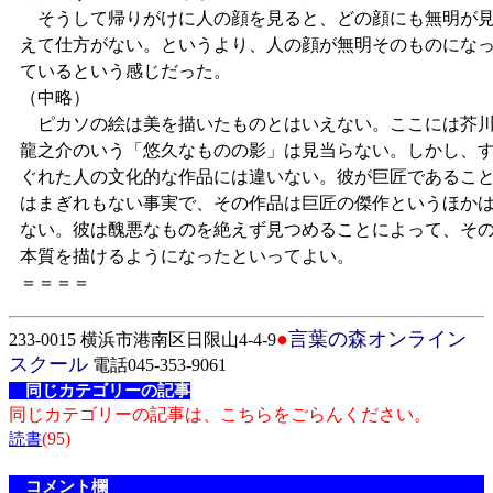
そうして帰りがけに人の顔を見ると、どの顔にも無明が
えて仕方がない。というより、人の顔が無明そのものにな
ているという感じだった。
（中略）
ピカソの絵は美を描いたものとはいえない。ここには芥
龍之介のいう「悠久なものの影」は見当らない。しかし、
ぐれた人の文化的な作品には違いない。彼が巨匠であるこ
はまぎれもない事実で、その作品は巨匠の傑作というほか
ない。彼は醜悪なものを絶えず見つめることによって、そ
本質を描けるようになったといってよい。
＝＝＝＝
●
言葉の森オンライン
233-0015 横浜市港南区日限山4-4-9
スクール
電話045-353-9061
同じカテゴリーの記事
同じカテゴリーの記事は、こちらをごらんください。
(95)
読書
コメント欄