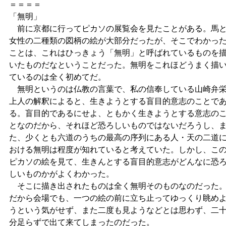
＝＝＝＝
「無明」
前に京都に行ってピカソの展覧会を見たことがある。馬
女性の二種類の図柄の絵が大部分だったが、そこでわかっ
ことは、これはひっきょう「無明」と呼ばれているものを
いたものだなということだった。無明をこれほどうまく描
ているのは全く初めてだ。
無明というのは仏教の言葉で、私の信奉している山崎弁
上人の解釈によると、生きようとする盲目的意志のことで
る。盲目的であるにせよ、ともかく生きようとする意志の
となのだから、それほど恐ろしいものではないだろうし、
た、少くとも六道のうちの最高の序列にある人・天の二道
おける無明は程度が知れていると考えていた。しかし、こ
ピカソの絵を見て、生きんとする盲目的意志がどんなに恐
しいものかがよくわかった。
そこに描き出されたものは全く無明そのものなのだった
だから会場でも、一つの絵の前に立ち止ってゆっくり眺め
うという気がせず、また二度も見ようなどとは思わず、二
分足らずで出て来てしまったのだった。