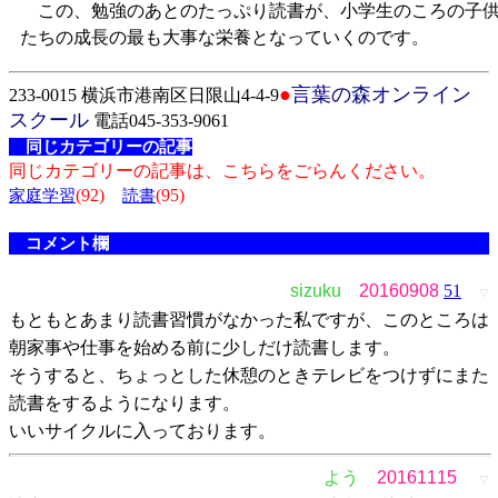
この、勉強のあとのたっぷり読書が、小学生のころの子
たちの成長の最も大事な栄養となっていくのです。
●
言葉の森オンライン
233-0015 横浜市港南区日限山4-4-9
スクール
電話045-353-9061
同じカテゴリーの記事
同じカテゴリーの記事は、こちらをごらんください。
(92)
(95)
家庭学習
読書
コメント欄
sizuku
20160908
51
▽
もともとあまり読書習慣がなかった私ですが、このところは
朝家事や仕事を始める前に少しだけ読書します。
そうすると、ちょっとした休憩のときテレビをつけずにまた
読書をするようになります。
いいサイクルに入っております。
よう
20161115
▽