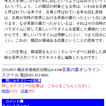
考え方を身につけるために読むというような読み方といっ
もいいでしょう。この難読の対象となる本は、いわゆる古
と呼ばれている本です。古典と呼ばれている本を読む意味
は、古典が当時の世界における革新の書だったという点に
ります。なぜ革新の書だったかといえば、それはその当時
パラダイムに対して新しいパラダイムを提案した書物だっ
からです。新しいパラダイムは理解しにくい、つまり読み
くい。これが、難読が価値ある読書ということの意味です
（この文章は、構成図をもとにＩＣレコーダーに録音した
稿を音声入力ソフトでテキスト化し編集したものです）
●
言葉の森オンライン
233-0015 横浜市港南区日限山4-4-9
スクール
電話045-353-9061
同じカテゴリーの記事
同じカテゴリーの記事は、こちらをごらんください。
(121)
(95)
暗唱
読書
コメント欄