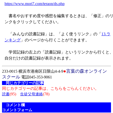
https://www.mori7.com/teraon/ds.php
書名やおすすめ度や感想を編集するときは、「修正」の
ンクをクリックしてください。
「みんなの読書記録」は、「よく使うリンク」の「
13.ラ
ンキング
」のページから行くことができます。
学習記録の左上の「読書記録」というリンクから行くと
自分だけの読書記録が表示されます。
●
言葉の森オンライン
233-0015 横浜市港南区日限山4-4-9
スクール
電話045-353-9061
同じカテゴリーの記事
同じカテゴリーの記事は、こちらをごらんください。
(95)
(78)
読書
生徒父母連絡
コメント欄
コメントフォーム