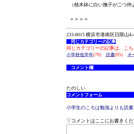
（植木鉢に白い撫子が二つ仲
＝＝＝＝
233-0015 横浜市港南区日限山4-4
同じカテゴリーの記事
同じカテゴリーの記事は、こち
(79)
(95)
小学校低学年
読書
オ
コメント欄
たのしい
コメントフォーム
小学生のころは勉強よりも読書
▽コメントはここにお書きくだ