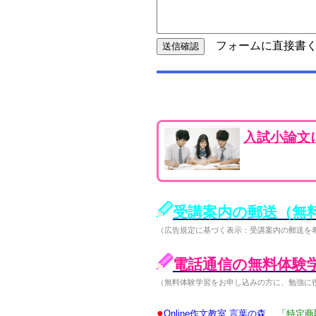
フォームに直接書く
入試小論文
受講案内の郵送（無
（広告規定に基づく表示：受講案内の郵送を
電話通信の無料体験
（無料体験学習をお申し込みの方に、勉強に
●
Online作文教室 言葉の森
「特定商