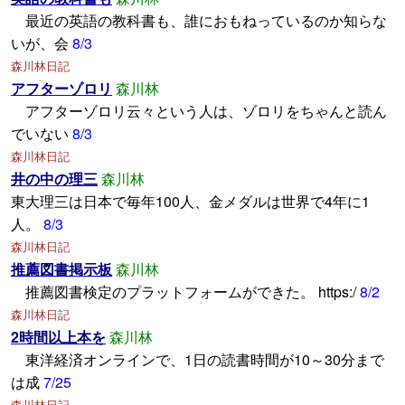
最近の英語の教科書も、誰におもねっているのか知らな
いが、会
8/3
森川林日記
アフターゾロリ
森川林
アフターゾロリ云々という人は、ゾロリをちゃんと読ん
でいない
8/3
森川林日記
井の中の理三
森川林
東大理三は日本で毎年100人、金メダルは世界で4年に1
人。
8/3
森川林日記
推薦図書掲示板
森川林
推薦図書検定のプラットフォームができた。 https:/
8/2
森川林日記
2時間以上本を
森川林
東洋経済オンラインで、1日の読書時間が10～30分まで
は成
7/25
森川林日記