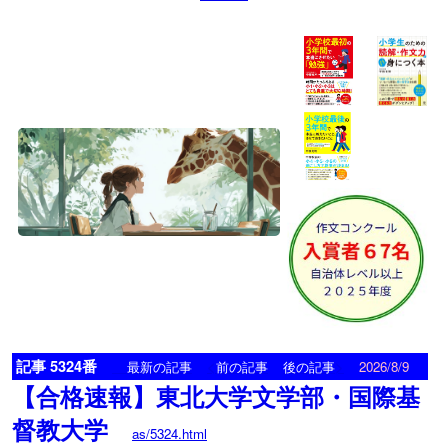
記事 5324番
<
>
最新の記事
前の記事
後の記事
2026/8/9
【合格速報】東北大学文学部・国際基
督教大学
as/5324.html