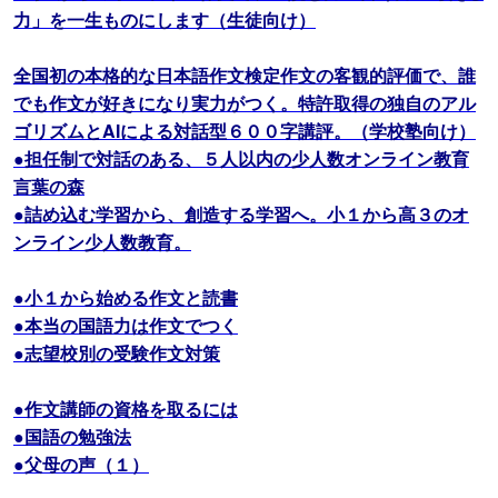
力」を一生ものにします（生徒向け）
全国初の本格的な日本語作文検定作文の客観的評価で、誰
でも作文が好きになり実力がつく。特許取得の独自のアル
ゴリズムとAIによる対話型６００字講評。（学校塾向け）
●担任制で対話のある、５人以内の少人数オンライン教育
言葉の森
●詰め込む学習から、創造する学習へ。小１から高３のオ
ンライン少人数教育。
●小１から始める作文と読書
●本当の国語力は作文でつく
●志望校別の受験作文対策
●作文講師の資格を取るには
●国語の勉強法
●父母の声（１）