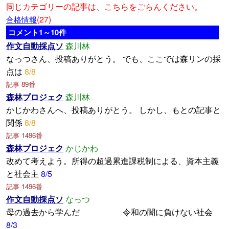
同じカテゴリーの記事は、こちらをごらんください。
(27)
合格情報
コメント1～10件
作文自動採点ソ
森川林
なっつさん、投稿ありがとう。 でも、ここでは森リンの採
点は
8/8
記事 89番
森林プロジェク
森川林
かじかわさんへ、投稿ありがとう。 しかし、もとの記事と
関係
8/8
記事 1496番
森林プロジェク
かじかわ
改めて考えよう。所得の超過累進課税制による、資本主義
と社会主
8/5
記事 1496番
作文自動採点ソ
なっつ
母の過去から学んだ 令和の闇に負けない社会
8/3