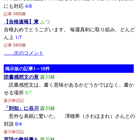
にも対応
4/8
記事 5493番
【合格速報】東
ふつ
合格おめでとうございます。 毎週真剣に取り組み、どんど
ん上
1/7
記事 5403番
……次のコメント
掲示板の記事1～10件
読書感想文の意
森川林
読書感想文は、書く意味があるかどうかではなく、書か
せる場所
8/7
森川林日記
「到知」に谷川
森川林
意外な表紙に驚いた。 澤穂希（さわほまれ）さんとの
対談
8/4
森川林日記
英語の教科書も
森川林