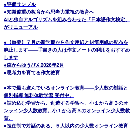
●評価サンプル
●知識偏重の教育から思考力重視の教育へ
AIと独自アルゴリズムを組み合わせた「日本語作文検定」
がリニューアル
●【重要】７月の新学期から作文用紙と封筒用紙の配布を
廃止します――手書きの人は作文ノートの利用をおすすめ
します
●森からゆうびん2026年2月
●思考力を育てる作文教育
●本で最も進んでいるオンライン教育――少人数の対話と
個別指導 無料体験学習 受付中。
●詰め込む学習から、創造する学習へ。小１から高３のオ
ンライン少人数教育。小１から高３のオンライン少人数教
育。
●担任制で対話のある、５人以内の少人数オンライン教育