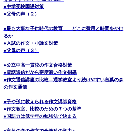
●中学受験国語対策
●父母の声（２）
●最も大事な子供時代の教育――どこに費用と時間をかけ
るか
●入試の作文・小論文対策
●父母の声（３）
●公立中高一貫校の作文合格対策
●電話通信だから密度濃い作文指導
●作文通信講座の比較―通学教室より続けやすい言葉の森
の作文通信
●子や孫に教えられる作文講師資格
●作文教室、比較のための７つの基準
●国語力は低学年の勉強法で決まる
●言葉の森の作文で全教科の学力も