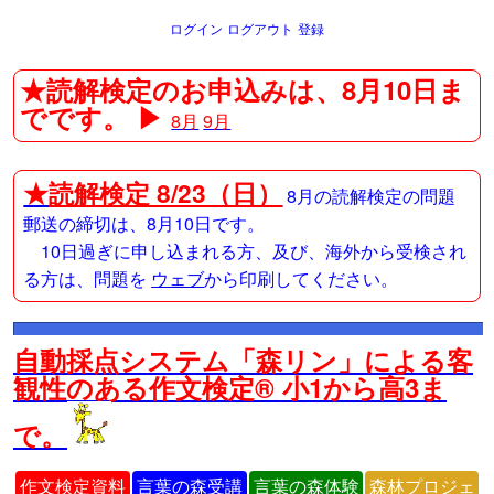
ログイン
ログアウト
登録
★読解検定のお申込みは、8月10日ま
でです。 ▶
8月
9月
★
読解検定 8/23（日）
8月の読解検定の問題
郵送の締切は、8月10日です。
10日過ぎに申し込まれる方、及び、海外から受検され
る方は、問題を
ウェブ
から印刷してください。
自動採点システム「森リン」による客
観性のある作文検定® 小1から高3ま
で。
作文検定資料
言葉の森受講
言葉の森体験
森林プロジェ