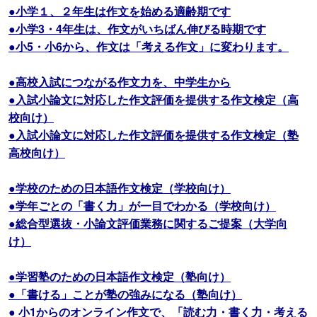
●小学１、２年生は作文を始める適齢期です
●小学3・4年生は、作文がいちばん伸びる時期です
●小5・小6から、作文は「考える作文」に変わります。
●高校入試につながる作文力を、中学生から
●入試小論文に対応した作文評価を提供する作文検定（高
校向け）
●入試小論文に対応した作文評価を提供する作文検定（塾
高校向け）
●学校のための日本語作文検定（学校向け）
●学年ごとの「書く力」が一目でわかる（学校向け）
●総合型選抜・小論文評価業務に関するご提案（大学向
け）
●学習塾のための日本語作文検定（塾向け）
●「書ける」ことが塾の強みになる（塾向け）
● 小1からのオンライン作文で、「読む力・書く力・考える