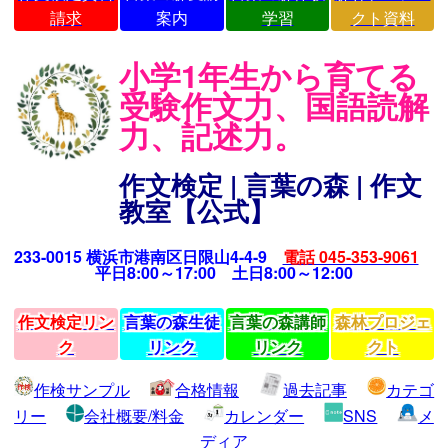
請求
案内
学習
クト資料
小学1年生から育てる
受験作文力、国語読解
力、記述力。
作文検定 | 言葉の森 | 作文
教室【公式】
233-0015 横浜市港南区日限山4-4-9
電話 045-353-9061
平日8:00～17:00 土日8:00～12:00
作文検定リン
言葉の森生徒
言葉の森講師
森林プロジェ
ク
リンク
リンク
クト
作検サンプル
合格情報
過去記事
カテゴ
リー
会社概要/料金
カレンダー
SNS
メ
ディア