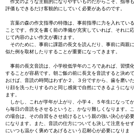
作文のような主観的になりやすいものだからこそ、指導
評価もできるだけ客観的にしていく必要があるのです。
言葉の森の作文指導の特徴は、事前指導に力を入れてい
ことです。作文を書く前の準備が充実していれば、それに
じて内容のよい作文が書けます。
そのために、事前に課題の長文を読んだり、事前に両親
似た例を取材したりすることが重要になってきます。
事前の長文音読は、小学校低学年のころであれば、習慣
することが容易です。朝ご飯の前に長文を音読すると決め
おけば、音読の時間はわずか２、３分ですから、歯を磨い
り顔を洗ったりするのと同じ感覚で自然にできるようにな
ます。
しかし、これが学年が上がり、小学４、５年生になって
ら毎日の音読をさせるというと、かなり難しくなります。
の場合は、その自習をさせ続けるという親の強い決心が必
になります。また、音読の仕方についても決して注意をせ
にいつも温かく褒めてあげるという忍耐心が必要になりま