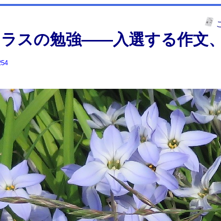
クラスの勉強――入選する作文
254