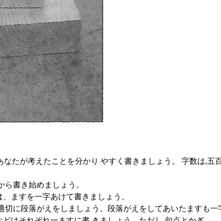
たが考えたことを分かり やすく書きましょう。 字数は,五百
目から書き始めましょう。
は、ますを一字あけて書きましょう。
,適切に段落がえをしましょう。段落がえをしてあいたますも一
などはそれぞれ一ますに書 きましょう。ただし,句点とかぎ→ 