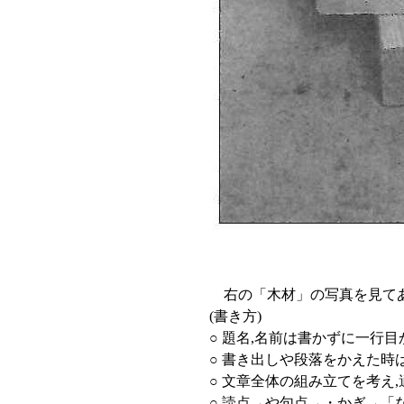
右の「木材」の写真を見てあな
(書き方)
○ 題名,名前は書かずに一行
○ 書き出しや段落をかえた時
○ 文章全体の組み立てを考え
○ 読点→や句点→・かぎ→「