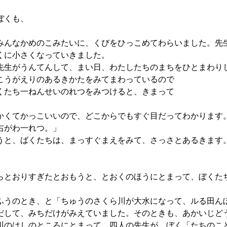
ぼくも、
みんなかめのこみたいに、くびをひっこめてわらいました。先
くに小さくなっていきました。
生がうんてんして、まい日、わたしたちのまちをひとまわり
こうがえりのあるきかたをみてまわっているので
たち一ねんせいのれつをみつけると、きまって
かくてかっこいいので、どこからでもすぐ目だってわかります
右がわ一れつ。」
うと、ばくたちは、まっすぐまえをみて、さっさとあるきます
らとおりすぎたとおもうと、とおくのほうにとまって、ぼくた
うのとき、と「ちゅうのさくら川が大水になって、ルる田ん
だして、みちだけがみえていました。そのときも、あかいじど
川のはしのところにとまって、四人の先生が、ぼく「たちのこ