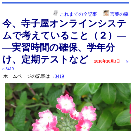
これまでの全記事
言葉の森
今、寺子屋オンラインシステ
ムで考えていること（２）―
―実習時間の確保、学年分
け、定期テストなど
2018年10月3日
N
o.3419
ホームページの記事は→
3419