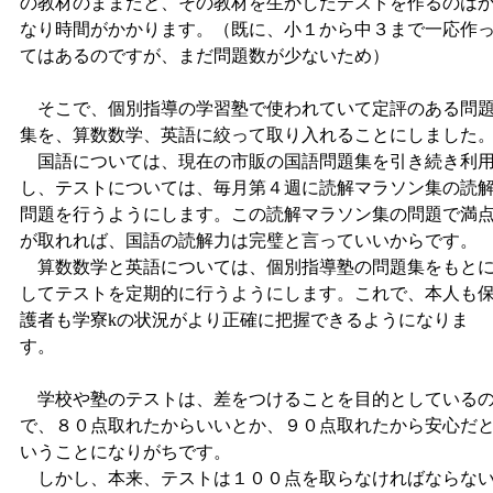
の教材のままだと、その教材を生かしたテストを作るのは
なり時間がかかります。（既に、小１から中３まで一応作
てはあるのですが、まだ問題数が少ないため）
そこで、個別指導の学習塾で使われていて定評のある問
集を、算数数学、英語に絞って取り入れることにしました
国語については、現在の市販の国語問題集を引き続き利
し、テストについては、毎月第４週に読解マラソン集の読
問題を行うようにします。この読解マラソン集の問題で満
が取れれば、国語の読解力は完璧と言っていいからです。
算数数学と英語については、個別指導塾の問題集をもと
してテストを定期的に行うようにします。これで、本人も
護者も学寮kの状況がより正確に把握できるようになりま
す。
学校や塾のテストは、差をつけることを目的としている
で、８０点取れたからいいとか、９０点取れたから安心だ
いうことになりがちです。
しかし、本来、テストは１００点を取らなければならな