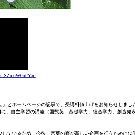
ch?v=SZmoW0uPYqo
」とホームページの記事で、受講料値上げをお知らせしまし
0円に、自主学習の講座（国数英、基礎学力、総合学力、創造発表
しているため、今後、言葉の森が新しい企画を行うためには