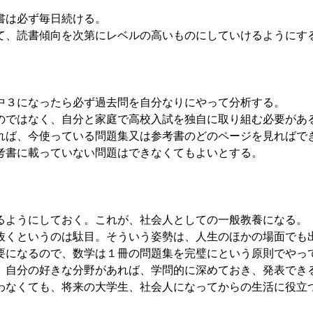
書は必ず毎日続ける。
、読書傾向を次第にレベルの高いものにしていけるようにす
中３になったら必ず過去問を自分なりにやって分析する。
のではなく、自分と家庭で高校入試を独自に取り組む必要があ
れば、今使っている問題集又は参考書のどのページを見ればで
書に載っていない問題はできなくてもよいとする。
るようにしておく。これが、社会人としての一般教養になる。
くというのは駄目。そういう姿勢は、人生のほかの場面でも
になるので、数学は１冊の問題集を完璧にという原則でやっ
自分の好きな分野があれば、学問的に深めておき、発表でき
なくても、将来の大学生、社会人になってからの生活に役立