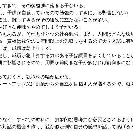
すぎで、その後勉強に飽きる子がいる。
は、子供が自覚しているので勉強のしすぎによる弊害はない）
は、難しすぎるがその後役に立たないことが多い。
好きな趣味をやめてしまう子がいる。
もあるが、それもひとつの社会勉強。また、人間はどんな環
一貫校は数学の１年間以上の先取りをするので大学入試に有
れば、成績は急上昇する。
だし、成績が急上昇する力のある子は読書をよくしていること
に影響されるので、周囲が前向きな子が多ければ前向きにな
。
ておくと、就職時の幅が広がる。
ートアップ又は副業からの自立を目指す人が増えるので、就
でなく、すべての教科に、抽象的な思考力が必要とされるよう
の対話の機会を作り、親が似た例や自分の感想を話してあげる