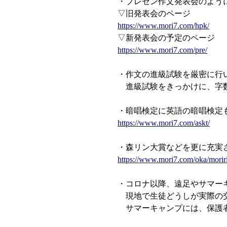
・プレゼン作文発表会のよう
▽旧発表会のページ
https://www.mori7.com/hpk/
▽新発表会の予定のページ
https://www.mori7.com/pre/
・作文の進級試験を厳密に行
進級試験をきっかけに、字数
・暗唱検定に英語の暗唱検定
https://www.mori7.com/askt/
・森リン大賞などを更に充実
https://www.mori7.com/oka/morir
・コロナ以降、遠足やサマー
現地で生徒どうしが実際の交
サマーキャンプには、保護