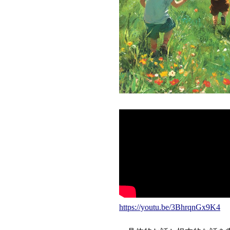
https://youtu.be/3BhrqnGx9K4