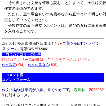
その直された文章を何度も読むことによって、子供は受
作文の準備ができます。
ただし、直す場合もいつも褒めながら直すという明るい
応をしていってください。
受験作文の最も役立つポイントは、結びの五行に光る表
を入れることです。
●
言葉の森オンライン
233-0015 横浜市港南区日限山4-4-9
スクール
電話045-353-9061
同じカテゴリーの記事
同じカテゴリーの記事は、こちらをごらんください。
(134)
(108)
作文教育
作文の書き方
コメント欄
コメントフォーム
作文の勉強は準備が八割、書くのが二割
森川林
2026052
9
に対するコメント
▽コメントはここにお書きください。 お名前（ペンネー