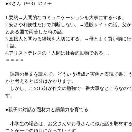
●Kさん（中3）のメモ
1.要約→人間的なコミュニケーションを大事にするべき。
2.安さや利便性だけで判断しない。→通販サイトの話、父が
とある国で両替した時の話。
3.直接人と関わる経験を大切にする。→母とよく買い物に行
く話。
4.アリストテレスの「人間は社会的動物である」。
＝＝＝＝
課題の長文を読んで、どういう構成と実例と表現で書こ
かと考えると15分はかかります。
しかし、この15分が作文の勉強で一番大事なところなの
す。
●親子の対話が題材力と語彙力を育てる
小学生の場合は、お父さんやお母さんに似た話を取材す
ことが一つの項目になっています。