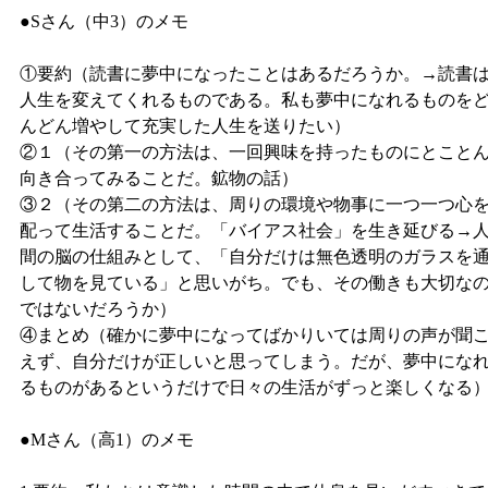
●Sさん（中3）のメモ
①要約（読書に夢中になったことはあるだろうか。→読書
人生を変えてくれるものである。私も夢中になれるものを
んどん増やして充実した人生を送りたい）
②１（その第一の方法は、一回興味を持ったものにとこと
向き合ってみることだ。鉱物の話）
③２（その第二の方法は、周りの環境や物事に一つ一つ心
配って生活することだ。「バイアス社会」を生き延びる→
間の脳の仕組みとして、「自分だけは無色透明のガラスを
して物を見ている」と思いがち。でも、その働きも大切な
ではないだろうか）
④まとめ（確かに夢中になってばかりいては周りの声が聞
えず、自分だけが正しいと思ってしまう。だが、夢中にな
るものがあるというだけで日々の生活がずっと楽しくなる
●Mさん（高1）のメモ