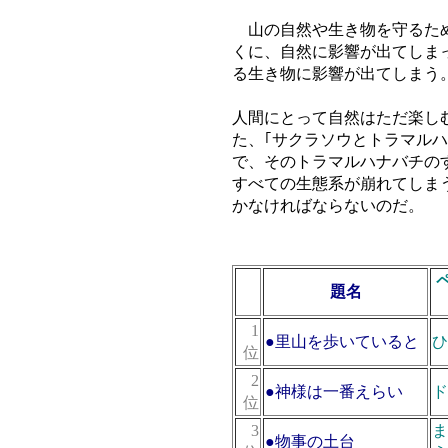
山の自然や生き物を守るため
くに、自然に影響が出てしま
る生き物に影響が出てしまう
人間にとって自然はただ楽し
た、｢サクラソウとトラマル
で、そのトラマルハナバチの
すべての生態系が崩れてしま
かなければならないのだ。
順
題名
位
1
●
里山を歩いていると
ひ
位
2
●
神様は一番えらい
ド
位
3
ま
●
物事の土台