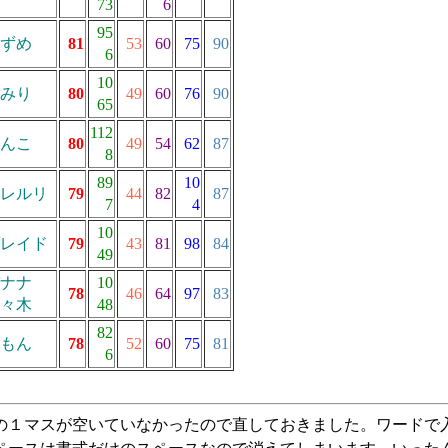
73
6
95
ずめ
81
53
60
75
90
6
10
みり
80
49
60
76
90
65
112
んこ
80
49
54
62
87
8
89
10
レルリ
79
44
82
87
7
4
10
レイド
79
43
81
98
84
49
ナナ
10
78
46
64
97
83
々木
48
82
もん
78
52
60
75
81
6
の１マスが空いていなかったので直しておきました。ワードで