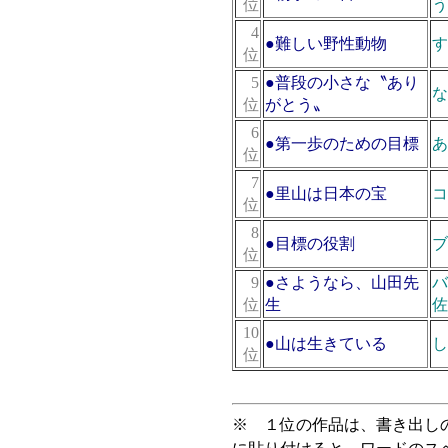
位
う
4
●
難しい野性動物
す
位
5
●
普段の小さな〝あり
な
位
がとう〟
6
●
第一歩のための目標
あ
位
7
●
里山は日本の宝
コ
位
8
●
目標の役割
ブ
位
9
●
さようなら、山田先
バ
位
生
佐
10
●
山は生きている
し
位
※ １位の作品は、書き出し