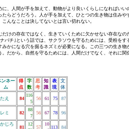
に、人間が手を加えて、動物がより良いくらしになればいい
ったらどうだろう。人が手を加えて、ひとつの生き物は住みや
。こんなことは決してないとは言い切れない。
むだけの存在ではなく、生きていくために欠かせない存在なの
ハナバチ｣という話では、サクラソウを守るためには、受粉をす
すみかになる穴を掘るネズミが必要になる。この三つの生き物
う。だから、自然を守るためには、人間だけでなく、それに関
ペンネー
得
字
思
知
表
文
ム
点
数
考
識
現
体
116
たえ
84
56
61
75
87
5
88
レミ
82
56
67
78
96
7
かじろ
12
10
81
57
113
84