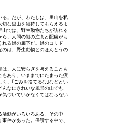
いる。だが、わたしは、里山を私
大切な里山を維持してもらえるよ
里山では、野生動物たちが訪れる
から、人間の側の注意と配慮がも
くれる緑の廊下だ。緑のコリドー
なのは、野生動物とのほんとうの
緑は、人に安らぎを与えることも
でもあり、いままでにたまった疲
く、｢ごみを捨てるな｣などとい
どんなにきれいな風景の山でも、
が気づいていかなくてはならない
る活動がいろいろある。その中
う事件があった。保護する中で、