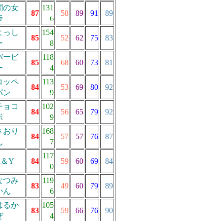
闇の女
131
87
58
89
91
89
帝
6
よっし
154
85
52
62
75
83
ー
8
バービ
118
85
68
60
73
81
ー
4
コッペ
113
84
53
69
80
92
パン
9
チョコ
102
84
56
65
79
92
ボ
9
さおり
168
84
57
57
76
87
ん
7
117
R＆Y
84
59
60
69
84
0
なつみ
119
83
49
60
79
89
かん
6
はるか
105
83
59
66
76
90
ぜ
4