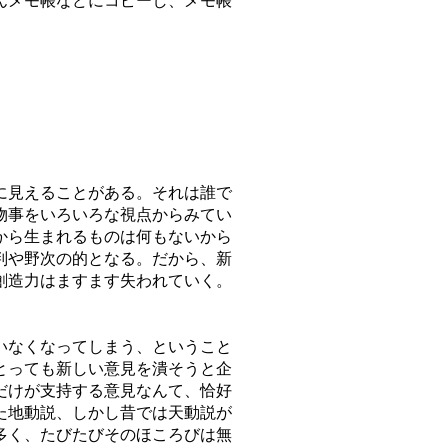
んメモ帳などにコピーし、メモ帳
に見えることがある。それは誰で
物事をいろいろな視点からみてい
から生まれるものは何もないから
判や野次の的となる。だから、新
創造力はますます失われていく。
いなくなってしまう、ということ
とっても新しい意見を潰そうと企
だけが支持する意見なんて、恰好
た地動説、しかし昔では天動説が
多く、たびたびそのほころびは無