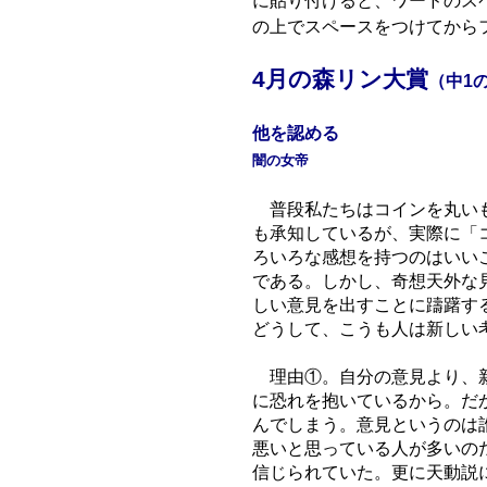
に貼り付けると、ワードのス
の上でスペースをつけてから
4月の森リン大賞
（中1の
他を認める
闇の女帝
普段私たちはコインを丸いも
も承知しているが、実際に「
ろいろな感想を持つのはいい
である。しかし、奇想天外な
しい意見を出すことに躊躇す
どうして、こうも人は新しい
理由①。自分の意見より、新
に恐れを抱いているから。だ
んでしまう。意見というのは
悪いと思っている人が多いの
信じられていた。更に天動説