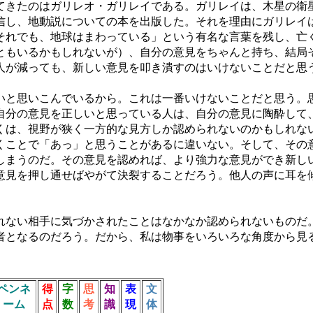
てきたのはガリレオ・ガリレイである。ガリレイは、木星の衛
信し、地動説についての本を出版した。それを理由にガリレイ
それでも、地球はまわっている」という有名な言葉を残し、亡
ともいるかもしれないが）、自分の意見をちゃんと持ち、結局
人が減っても、新しい意見を叩き潰すのはいけないことだと思
と思いこんでいるから。これは一番いけないことだと思う。
自分の意見を正しいと思っている人は、自分の意見に陶酔して
くは、視野が狭く一方的な見方しか認められないのかもしれな
くことで「あっ」と思うことがあるに違いない。そして、その
しまうのだ。その意見を認めれば、より強力な意見ができ新し
意見を押し通せばやがて決裂することだろう。他人の声に耳を
ない相手に気づかされたことはなかなか認められないものだ
者となるのだろう。だから、私は物事をいろいろな角度から見
ペンネ
得
字
思
知
表
文
ーム
点
数
考
識
現
体