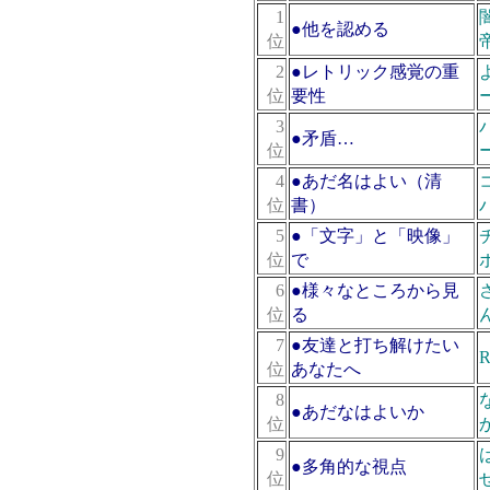
1
●
他を認める
位
2
●
レトリック感覚の重
位
要性
3
●
矛盾…
位
4
●
あだ名はよい（清
位
書）
5
●
「文字」と「映像」
位
で
6
●
様々なところから見
位
る
7
●
友達と打ち解けたい
位
あなたへ
8
●
あだなはよいか
位
9
●
多角的な視点
位