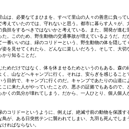
山は、必要なてまひまを、すべて里山の人々の善意に負って
で考えていたのでは、守れないと思う。都市に暮らす人々が、
の負担をするべきではないかと考えている。また、開発が進む
った。このため、野生動物の交通事故が増えているようだ。だ
て一番いいのは、緑のコリドーという、野生動物の体を隠して
が姿を見せてくれたら、どんなに楽しいだろう。そして、大切
っかり知ることだ。
ためだけではなく、体を休ませるためというのもある。森の
よく、山などへキャンプに行く。それは、安らぎを感じること
いう目的で、キャンプに行くのだ。キャンプであたりの山道によ
ここに来た人がやっていたことの、悪さの証拠でもあるので、
っかくの気分が壊れてしまう。だから、一人ひとり、個人個人
のコリドーというように、例えば、絶滅寸前の動物を保護す
な鳥が、ある日突然テンに襲われてしまい、九羽も死んでしま
なければならない。