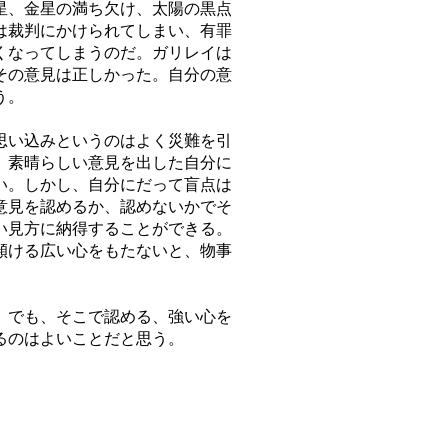
星、金星の満ち欠け、太陽の黒点
は裁判にかけられてしまい、有罪
くなってしまうのだ。ガリレイは
その意見は正しかった。自分の意
う。
思い込みというのはよく災難を引
、素晴らしい意見を出した自分に
い。しかし、自分にだって盲点は
意見を認めるか、認めないかでそ
い見方に納得することができる。
傾ける広い心をもたないと、物事
。でも、そこで認める、強い心を
るのはよいことだと思う。