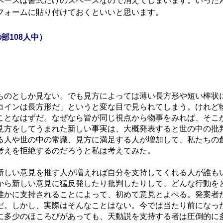
ペースは書式だけのスペースなので消えてしまいます。いった
フォームに貼り付けておくといいと思います。
部108人中）
のとしか見ない。でも見方によっては薄い長方形や短い棒状
コインは長方形だ」というと変な目で見られてしまう。けれど
ことなはずだ。なぜなら皆が同じ視点から物事をみれば、そこ
見方をしてうまれた新しい事実は、大概発表すると世の中の批
る人や世の中の常識、見方に満足する人が増加して、私たちの
考えを拒絶するのだろうと私は考えてみた。
しい意見を推す人が増えれば自分を支持してくれる人が誰も
から新しい意見に猛反発したり批判したりして、どんな行動を
誰かに支持されることによって、初めて意見とよべる。発案者
だ。しかし、実際はそんなことはない。今では当たり前になっ
に多少のほころびがあっても、天動説を支持する者は圧倒的に