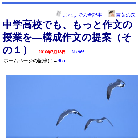
これまでの全記事
言葉の森
中学高校でも、もっと作文の
授業を―構成作文の提案（そ
の１）
2010年7月18日
No.966
ホームページの記事は→
966