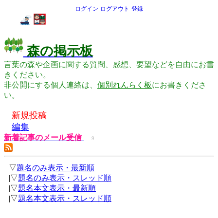
ログイン
ログアウト
登録
森の掲示板
言葉の森や企画に関する質問、感想、要望などを自由にお書
きください。
非公開にする個人連絡は、
個別れんらく板
にお書きくださ
い。
新規投稿
編集
新着記事のメール受信
9
▽
題名のみ表示・最新順
|▽
題名のみ表示・スレッド順
|▽
題名本文表示・最新順
|▽
題名本文表示・スレッド順