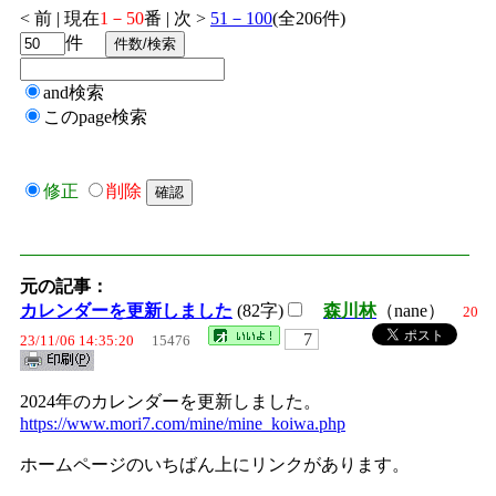
< 前 | 現在
1－50
番 | 次 >
51－100
(全206件)
件
and検索
このpage検索
修正
削除
元の記事：
カレンダーを更新しました
(82字)
森川林
（nane）
20
7
23/11/06 14:35:20
15476
2024年のカレンダーを更新しました。
https://www.mori7.com/mine/mine_koiwa.php
ホームページのいちばん上にリンクがあります。