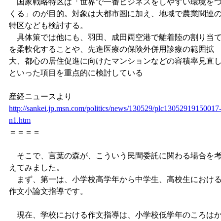
国家戦略特区は「世界で一番ビジネスをしやすい環境を
くる」のが目的。対象は大都市圏に加え、地域で農業関連
特区なども検討する。
具体策では他にも、羽田、成田両空港で離着陸の割り当
を柔軟化することや、先進医療の保険外併用診療の範囲拡
大、都心の居住促進に向けたマンションなどの容積率見直
といった項目を重点的に検討している
産経ニュースより
http://sankei.jp.msn.com/politics/news/130529/plc13052919150017
n1.htm
＝＝＝＝
そこで、言葉の森が、こういう民間委託に関わる場合を
えてみました。
まず、第一は、小学校高学年から中学生、高校生におけ
作文小論文指導です。
現在、学校における作文指導は、小学校低学年のころは