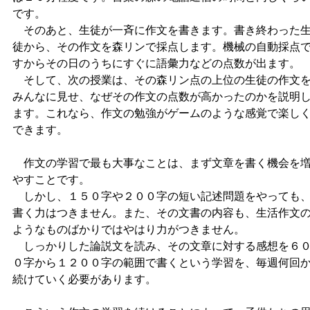
です。
そのあと、生徒が一斉に作文を書きます。書き終わった
徒から、その作文を森リンで採点します。機械の自動採点
すからその日のうちにすぐに語彙力などの点数が出ます。
そして、次の授業は、その森リン点の上位の生徒の作文
みんなに見せ、なぜその作文の点数が高かったのかを説明
ます。これなら、作文の勉強がゲームのような感覚で楽し
できます。
作文の学習で最も大事なことは、まず文章を書く機会を
やすことです。
しかし、１５０字や２００字の短い記述問題をやっても
書く力はつきません。また、その文書の内容も、生活作文
ようなものばかりではやはり力がつきません。
しっかりした論説文を読み、その文章に対する感想を６
０字から１２００字の範囲で書くという学習を、毎週何回
続けていく必要があります。