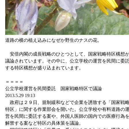
道路の横の植え込みになぜか野生のナスの花。
安倍内閣の成長戦略のひとつとして、国家戦略特区構想
議論されています。その中に、公立学校の運営を民間に委
する特区構想が盛り込まれています。
＝＝＝＝
公立学校運営を民間委託 国家戦略特区で議論
2013.5.29 19:13
政府は２９日、規制緩和などで企業を誘致する「国家戦
特区」に関する作業部会を開いた。公立学校や有料道路の
営を民間に委託する案や、外国人医師の国内での医療行為
解禁する案など特区の具体策を議論。