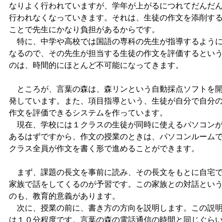
なりよく行われていますが、学年が上がるにつれてだんだ
行われなくなっていきます。それは、生徒の作文を添削す
ことで先生にかなり負担があるからです。
特に、中学や高校では国語の専科の先生が指導するよう
なるので、その先生が担当する生徒の作文を評価するとい
のは、時間的にほとんど不可能になってきます。
ところが、言葉の森は、森リンという自動採点ソフトを
発しています。また、項目指導という、生徒が自分で自分
作文を評価できるシステムを作っています。
現在、学校には１クラスの生徒が同時に使えるパソコン
あるはずですから、作文の授業のときは、パソコンルーム
クラス全員が作文を書く形で進めることができます。
まず、課題の長文を事前に読み、その長文をもとに自宅
家族で話をしてくるのが予習です。この家族との対話とい
のも、教育的意義があります。
次に、授業の前に、書き方の方向を説明します。この説
は１０分程度です。言葉の森の電話通信の時間と同じぐら