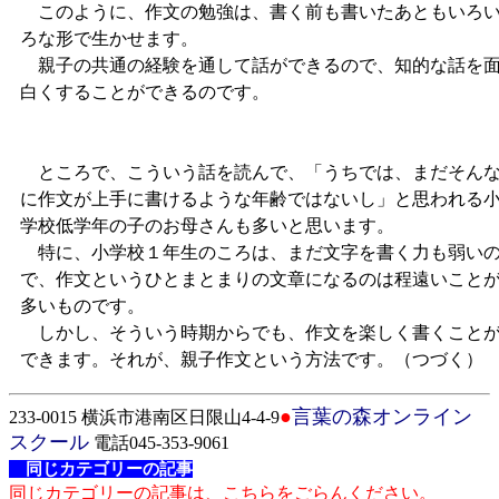
このように、作文の勉強は、書く前も書いたあともいろ
ろな形で生かせます。
親子の共通の経験を通して話ができるので、知的な話を
白くすることができるのです。
ところで、こういう話を読んで、「うちでは、まだそん
に作文が上手に書けるような年齢ではないし」と思われる
学校低学年の子のお母さんも多いと思います。
特に、小学校１年生のころは、まだ文字を書く力も弱い
で、作文というひとまとまりの文章になるのは程遠いこと
多いものです。
しかし、そういう時期からでも、作文を楽しく書くこと
できます。それが、親子作文という方法です。（つづく）
●
言葉の森オンライン
233-0015 横浜市港南区日限山4-4-9
スクール
電話045-353-9061
同じカテゴリーの記事
同じカテゴリーの記事は、こちらをごらんください。