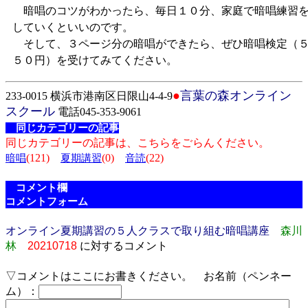
暗唱のコツがわかったら、毎日１０分、家庭で暗唱練習
していくといいのです。
そして、３ページ分の暗唱ができたら、ぜひ暗唱検定（
５０円）を受けてみてください。
●
言葉の森オンライン
233-0015 横浜市港南区日限山4-4-9
スクール
電話045-353-9061
同じカテゴリーの記事
同じカテゴリーの記事は、こちらをごらんください。
(121)
(0)
(22)
暗唱
夏期講習
音読
コメント欄
コメントフォーム
オンライン夏期講習の５人クラスで取り組む暗唱講座
森川
林
20210718
に対するコメント
▽コメントはここにお書きください。 お名前（ペンネー
ム）：