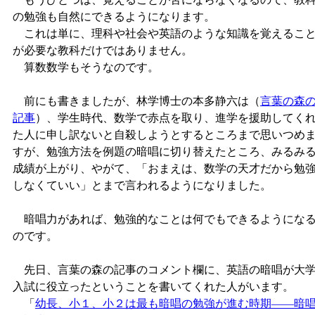
の勉強も自然にできるようになります。
これは単に、理科や社会や英語のような知識を覚えるこ
が必要な教科だけではありません。
算数数学もそうなのです。
前にも書きましたが、林学博士の本多静六は（
言葉の森
記事
）、学生時代、数学で赤点を取り、進学を援助してく
た人に申し訳ないと自殺しようとするところまで思いつめ
すが、勉強方法を例題の暗唱に切り替えたところ、みるみ
成績が上がり、やがて、「おまえは、数学の天才だから勉
しなくていい」とまで言われるようになりました。
暗唱力があれば、勉強的なことは何でもできるようにな
のです。
先日、言葉の森の記事のコメント欄に、英語の暗唱が大
入試に役立ったということを書いてくれた人がいます。
「
幼長、小１、小２は最も暗唱の勉強が進む時期――暗