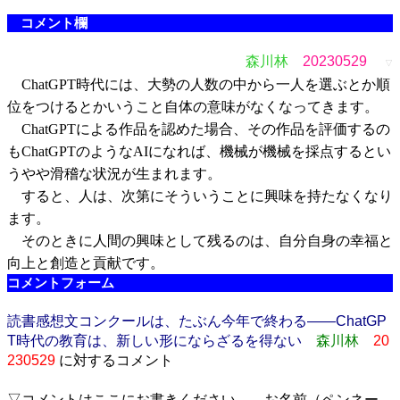
コメント欄
森川林
20230529
▽
ChatGPT時代には、大勢の人数の中から一人を選ぶとか順
位をつけるとかいうこと自体の意味がなくなってきます。
ChatGPTによる作品を認めた場合、その作品を評価するの
もChatGPTのようなAIになれば、機械が機械を採点するとい
うやや滑稽な状況が生まれます。
すると、人は、次第にそういうことに興味を持たなくなり
ます。
そのときに人間の興味として残るのは、自分自身の幸福と
向上と創造と貢献です。
コメントフォーム
読書感想文コンクールは、たぶん今年で終わる――ChatGP
T時代の教育は、新しい形にならざるを得ない
森川林
20
230529
に対するコメント
▽コメントはここにお書きください。 お名前（ペンネー