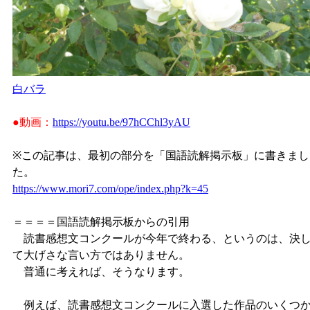
白バラ
●動画：
https://youtu.be/97hCChl3yAU
※この記事は、最初の部分を「国語読解掲示板」に書きまし
た。
https://www.mori7.com/ope/index.php?k=45
＝＝＝＝国語読解掲示板からの引用
読書感想文コンクールが今年で終わる、というのは、決
て大げさな言い方ではありません。
普通に考えれば、そうなります。
例えば、読書感想文コンクールに入選した作品のいくつ