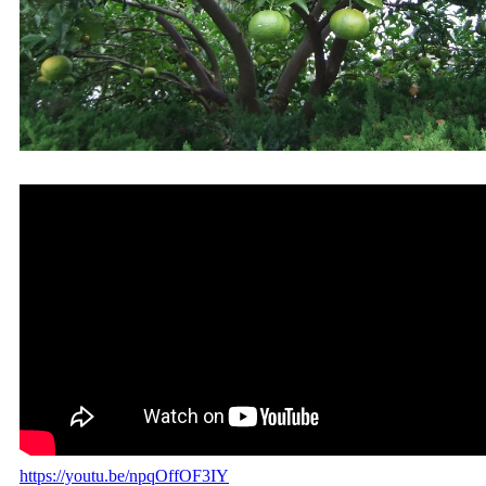
https://youtu.be/npqOffOF3IY