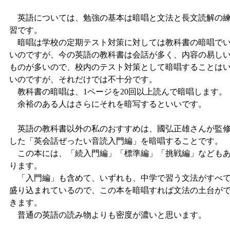
英語については、勉強の基本は暗唱と文法と長文読解の
習です。
暗唱は学校の定期テスト対策に対しては教科書の暗唱で
いのですが、今の英語の教科書は会話が多く、内容の易し
ものが多いので、校内のテスト対策として暗唱することは
いのですが、それだけでは不十分です。
教科書の暗唱は、1ページを20回以上読んで暗唱します。
余裕のある人はさらにそれを暗写するといいです。
英語の教科書以外の私のおすすめは、國弘正雄さんが監
した「英会話ぜったい音読入門編」を暗唱することです。
この本には、「続入門編」「標準編」「挑戦編」なども
ります。
「入門編」も含めて、いずれも、中学で習う文法がすべ
盛り込まれているので、この本を暗唱すれば文法の土台が
きます。
普通の英語の読み物よりも密度が濃いと思います。