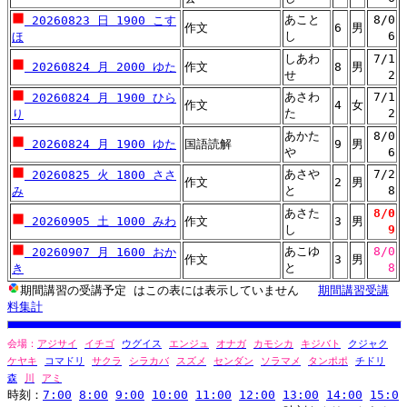
あこと
8/0
20260823 日 1900 こす
作文
6
男
し
6
ほ
しあわ
7/1
20260824 月 2000 ゆた
作文
8
男
せ
2
あさわ
7/1
20260824 月 1900 ひら
作文
4
女
た
2
り
あかた
8/0
20260824 月 1900 ゆた
国語読解
9
男
や
6
あさや
7/2
20260825 火 1800 ささ
作文
2
男
と
8
み
あさた
8/0
20260905 土 1000 みわ
作文
3
男
し
9
あこゆ
8/0
20260907 月 1600 おか
作文
3
男
と
8
き
期間講習の受講予定 はこの表には表示していません
期間講習受講
料集計
会場：
アジサイ
イチゴ
ウグイス
エンジュ
オナガ
カモシカ
キジバト
クジャク
ケヤキ
コマドリ
サクラ
シラカバ
スズメ
センダン
ソラマメ
タンポポ
チドリ
森
川
アミ
時刻：
7:00
8:00
9:00
10:00
11:00
12:00
13:00
14:00
15:0