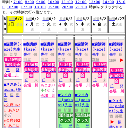
時刻：
7:00
8:00
9:00
10:00
11:00
12:00
13:00
14:00
15:0
0
16:00
17:00
18:00
19:00
20:00
21:00
時刻をクリックする
と、その時刻の行へ飛びます。
8
6/2
6/2
6/2
6/2
6/2
6/2
6/27
前週
前週
前週
前週
前週
前週
前週
0
1日
2 月
3 火
4 水
5 木
6 金
土
次週
次
次
次
次
次
次週
0
週
週
週
週
週
■
森講師
(k
■
森講師
■
森講師
■
森講師
■
森講師
■
森講師
■
森講師
aze)先生
(kaze)
(kaze)
(kaze)
(kaze)
(kaze)
(kaze)
個
部屋
先生
個
先生
個
先生
個
先生
個
先生
個
先生
個
▶
8:30初参
部屋
部屋
部屋
部屋
部屋
部屋
加説明会
8:30初
8:30初
8:30初
8:30初
8:30初
丘
発
参加説明
参加説明
参加説明
参加説明
参加説明
8:30初
会場
川
会
会
会
会
会
参加説明
丘
未
丘
未
丘
未
丘
未
丘
未
会
■
ささみ
(s
会場
川
あこあり
会場
川
会場
川
会場
川
丘
発
asami)先
小4
女
会場
川
生
個
部
■
ウィカ
■
ウィカ
会場
川
屋
ニ
(aoka
ニ
(aoka
■
ウィカ
★欠席062
ni)先生
ni)先生
ニ
(aoka
1
あきひ
個
部屋
個
部屋
ni)先生
小6
国語読解
国語読解
個
部屋
▶
★欠席062
クラス
クラス
振
1
あこゆ
丘
発
丘
発
替5名ま