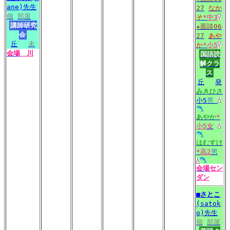
ane)先生
27
なか
個
部屋
そ
*
中3
講師研究
★面談06
会
27
あや
丘
未
か
*
小5
会場
川
国語読
解クラ
ス
丘
発
みきひさ
小5
男
あやか
*
小5
女
はむすけ
*
高2
男
会場
セン
ダン
■
さとこ
(satok
o)先生
個
部屋