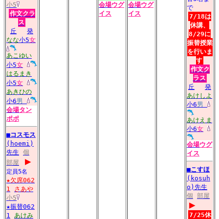
小5
会場
ウグ
会場
ウグ
で
作文クラ
イス
イス
7/18は
ス
休講、
丘
発
8/29に
なな
小5
女
振替授業
を行いま
あこゆい
す
小5
女
作文ク
はるまき
ラス
小5
女
丘
発
あきひの
あけしよ
小6
男
小6
男
会場
タン
ポポ
あけえま
小6
女
■
コスモス
(hoemi)
会場
ウグ
先生
個
イス
▶
部屋
■
こすほ
定員5名
(kosuh
★欠席062
o)先生
1
さあや
個
部屋
小5
▶
★振替062
7/25休
1
あけみ