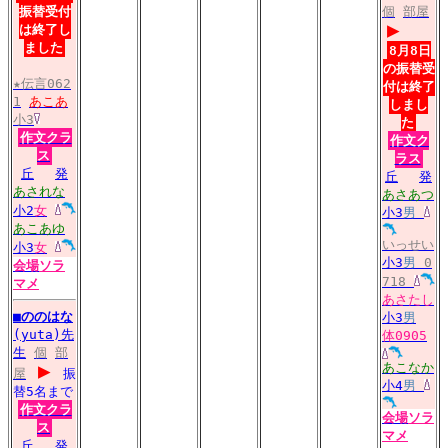
振替受付
個
部屋
▶
は終了し
ました
8月8日
の振替受
★伝言062
付は終了
1
あこあ
しまし
小3
た
作文クラ
作文ク
ス
ラス
丘
発
丘
発
あされな
あさあつ
小2
女
小3
男
あこあゆ
いっせい
小3
女
小3
男
0
会場
ソラ
718
マメ
あさたし
■
ののはな
小3
男
(yuta)先
体0905
生
個
部
▶
あこなか
屋
振
小4
男
替5名まで
作文クラ
会場
ソラ
ス
マメ
丘
発