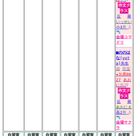
作文ク
ラス
丘
発
いっせい
小3
男
会場
コマ
ドリ
■
ののは
な
(yut
a)先生
個
部屋
★欠席06
27
あお
に
高2
作文ク
ラス
丘
発
あおにま
高2
男
会場
サク
ラ
自習室
自習室
自習室
自習室
自習室
自習室
自習室