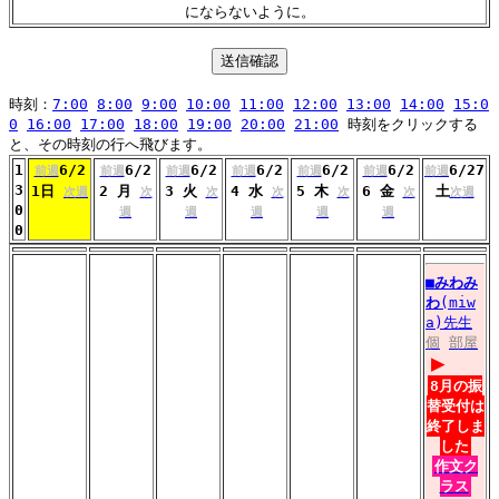
にならないように。
時刻：
7:00
8:00
9:00
10:00
11:00
12:00
13:00
14:00
15:0
0
16:00
17:00
18:00
19:00
20:00
21:00
時刻をクリックする
と、その時刻の行へ飛びます。
1
6/2
6/2
6/2
6/2
6/2
6/2
6/27
前週
前週
前週
前週
前週
前週
前週
3
1日
2 月
3 火
4 水
5 木
6 金
土
次週
次
次
次
次
次
次週
0
週
週
週
週
週
0
■
みわみ
わ
(miw
a)先生
個
部屋
▶
8月の振
替受付は
終了しま
した
作文ク
ラス