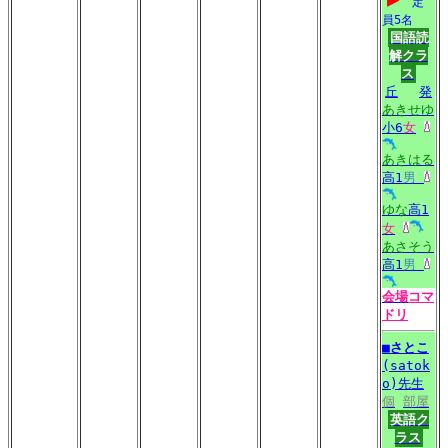
定
員5名
国語読
解クラ
ス
丘
発
あきせゆ
小6
女
あきはる
高1
男
ゆな
高1
女
あさそう
高1
男
会場
コマ
ドリ
■
さとこ
(satok
o)先生
個
部屋
英語ク
ラス