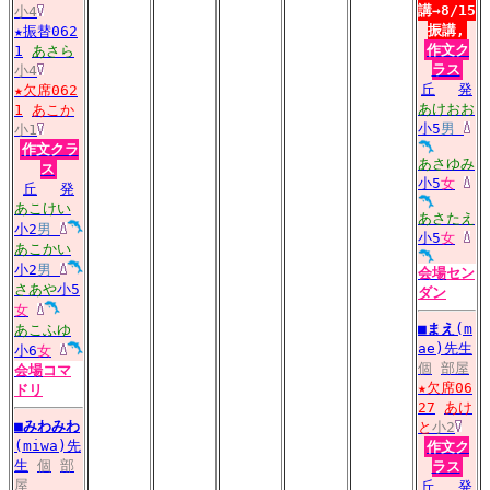
講→8/15
小4
振講,
★振替062
作文ク
1
あさら
ラス
小4
丘
発
★欠席062
あけおお
1
あこか
小5
男
小1
作文クラ
あさゆみ
ス
小5
女
丘
発
あこけい
あさたえ
小2
男
小5
女
あこかい
小2
男
会場
セン
さあや
小5
ダン
女
■
まえ
(m
あこふゆ
ae)先生
小6
女
個
部屋
会場
コマ
★欠席06
ドリ
27
あけ
■
みわみわ
と
小2
(miwa)先
作文ク
生
個
部
ラス
屋
丘
発