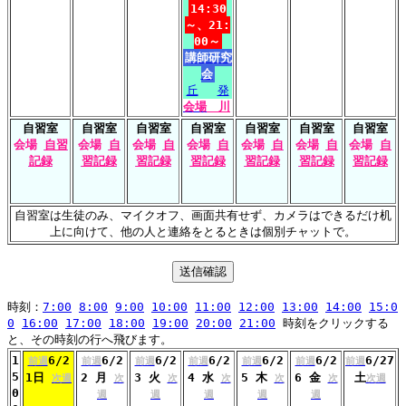
14:30
～、21:
00～
講師研究
会
丘
発
会場
川
自習室
自習室
自習室
自習室
自習室
自習室
自習室
会場
自習
会場
自
会場
自
会場
自
会場
自
会場
自
会場
自
記録
習記録
習記録
習記録
習記録
習記録
習記録
自習室は生徒のみ、マイクオフ、画面共有せず、カメラはできるだけ机
上に向けて、他の人と連絡をとるときは個別チャットで。
時刻：
7:00
8:00
9:00
10:00
11:00
12:00
13:00
14:00
15:0
0
16:00
17:00
18:00
19:00
20:00
21:00
時刻をクリックする
と、その時刻の行へ飛びます。
1
6/2
6/2
6/2
6/2
6/2
6/2
6/27
前週
前週
前週
前週
前週
前週
前週
5
1日
2 月
3 火
4 水
5 木
6 金
土
次週
次
次
次
次
次
次週
0
週
週
週
週
週