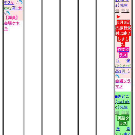
中2
女
a)先生
ゆな
高1
女
個
部屋
▶
【満員】
8月8日
会場
ケヤ
の振替受
キ
付は終了
しまし
た
作文ク
ラス
丘
発
ひらかず
高3
男
会場
ソラ
マメ
■
さとこ
(satok
o)先生
個
部屋
英語ク
ラス
丘
発
ｼﾞｭﾝ
中2