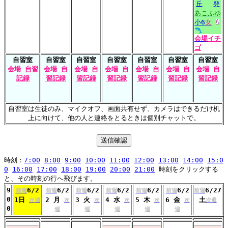
丘
発
あこふゆ
小6
女
会場
イチ
ゴ
自習室
自習室
自習室
自習室
自習室
自習室
自習室
会場
自習
会場
自
会場
自
会場
自
会場
自
会場
自
会場
自
記録
習記録
習記録
習記録
習記録
習記録
習記録
自習室は生徒のみ、マイクオフ、画面共有せず、カメラはできるだけ机
上に向けて、他の人と連絡をとるときは個別チャットで。
時刻：
7:00
8:00
9:00
10:00
11:00
12:00
13:00
14:00
15:0
0
16:00
17:00
18:00
19:00
20:00
21:00
時刻をクリックする
と、その時刻の行へ飛びます。
9
6/2
6/2
6/2
6/2
6/2
6/2
6/27
前週
前週
前週
前週
前週
前週
前週
0
1日
2 月
3 火
4 水
5 木
6 金
土
次週
次
次
次
次
次
次週
0
週
週
週
週
週