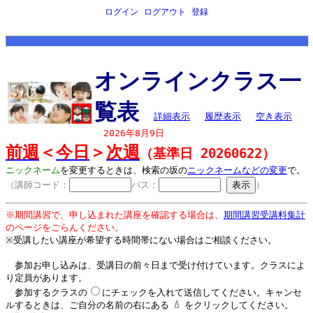
ログイン
ログアウト
登録
オンラインクラス一
覧表
詳細表示
履歴表示
空き表示
2026年8月9日
前週
＜
今日
＞
次週
（基準日 20260622）
ニックネーム
を変更するときは、検索の坂の
ニックネームなどの変更
で。
（講師コード：
パス：
）
※期間講習で、申し込まれた講座を確認する場合は、
期間講習受講料集計
のページをごらんください。
※受講したい講座が希望する時間帯にない場合はご相談ください。
参加お申し込みは、受講日の前々日まで受け付けています。クラスによ
り定員があります。
参加するクラスの
にチェックを入れて送信してください。キャンセ
ルするときは、ご自分の名前の右にある
をクリックしてください。