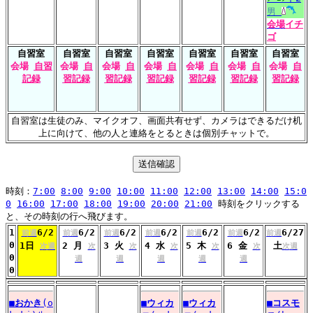
男
会場
イチ
ゴ
自習室
自習室
自習室
自習室
自習室
自習室
自習室
会場
自習
会場
自
会場
自
会場
自
会場
自
会場
自
会場
自
記録
習記録
習記録
習記録
習記録
習記録
習記録
自習室は生徒のみ、マイクオフ、画面共有せず、カメラはできるだけ机
上に向けて、他の人と連絡をとるときは個別チャットで。
時刻：
7:00
8:00
9:00
10:00
11:00
12:00
13:00
14:00
15:0
0
16:00
17:00
18:00
19:00
20:00
21:00
時刻をクリックする
と、その時刻の行へ飛びます。
1
6/2
6/2
6/2
6/2
6/2
6/2
6/27
前週
前週
前週
前週
前週
前週
前週
0
1日
2 月
3 火
4 水
5 木
6 金
土
次週
次
次
次
次
次
次週
0
週
週
週
週
週
0
■
おかき
(o
■
ウィカ
■
ウィカ
■
コスモ