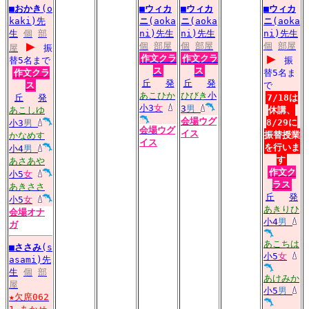
■
おかき
(o
■
ウィカ
■
ウィカ
■
ウィカ
kaki)先
ニ
(aoka
ニ
(aoka
ニ
(aoka
生
個
部
ni)先生
ni)先生
ni)先生
▶
個
部屋
個
部屋
個
部屋
屋
振
▶
作文クラ
作文クラ
替5名まで
振
ス
ス
作文クラ
替5名ま
丘
発
丘
発
ス
で
あこひか
ひびき
小
丘
発
7/18は
小3
女
3
男
あこしゆ
休講、
会場
ウグ
8/29に
小3
男
会場
ウグ
イス
振替授業
かなめす
イス
を行いま
小4
男
す
あさあや
作文ク
小5
女
ラス
あきささ
丘
発
小5
女
あきりひ
会場
オナ
小4
男
ガ
あこちは
■
ささみ
(s
小5
女
asami)先
生
個
部
あけみか
屋
小5
男
★欠席062