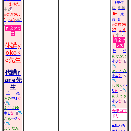
i)先生
1
まゆた
個
部屋
中2
▶
定
★欠席062
員5名
1
ゆな
高1
★欠席06
作文クラ
27
あえ
ス
そ
小5
作文ク
休講y
ラス
丘
発
okok
あかかよ
o先生
小3
女
あけれな
代講n
小4
女
ane先
しおり
小
生
5
女
丘
発
あえそさ
みみ
中1
女
小5
女
あこまゆ
会場
コマ
中1
女
ドリ
さき
中2
女
■
みわみ
まゆたん
わ
(miw