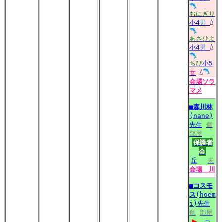
おにぎり
小4
男
あさひよ
小4
男
ちぴ
小5
女
会場
ソラ
マメ
■
森川林
(nane)
先生
個
部屋
保護者
会
丘
未
会場
川
■
コスモ
ス
(hoem
i)先生
個
部屋
▶