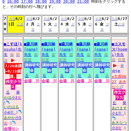
0
16:00
17:00
18:00
19:00
20:00
21:00
時刻をクリックする
と、その時刻の行へ飛びます。
7
6/2
6/2
6/2
6/2
6/2
6/2
6/27
前週
前週
前週
前週
前週
前週
前週
0
1日
2 月
3 火
4 水
5 木
6 金
土
次週
次
次
次
次
次
次週
0
週
週
週
週
週
■
こすほ
(k
■
森川林
■
森川林
■
森川林
■
森川林
■
森川林
■
コスモ
osuho)先
(nane)
(nane)
(nane)
(nane)
(nane)
ス
(hoem
生
個
部
先生
個
先生
個
先生
個
先生
個
先生
個
i)先生
▶
部屋
部屋
部屋
部屋
部屋
個
部屋
屋
▶
講師研究
講師研究
講師研究
講師研究
講師研究
7/26休講
定
会
会
会
会
会
→8/16振
員5名
丘
未
丘
未
丘
未
丘
未
丘
未
講,
★欠席06
会場
川
会場
川
会場
川
会場
川
会場
川
作文クラ
27
あき
ス
な
小3
丘
発
作文ク
かほ
小2
女
ラス
丘
発
いのはる
あけます
小4
男
小1
男
あやか
小5
あきなつ
女
小3
女
会場
セン