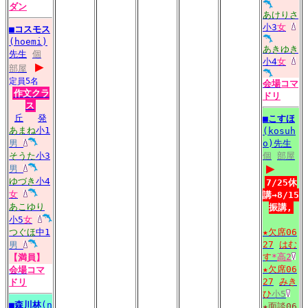
ダン
あけりさ
小3
女
■
コスモス
(hoemi)
あきゆき
先生
個
小4
女
▶
部屋
定員5名
会場
コマ
作文クラ
ドリ
ス
丘
発
■
こすほ
あまね
小1
(kosuh
男
o)先生
そうた
小3
個
部屋
▶
男
ゆづき
小4
7/25休
女
講→8/15
あこゆり
振講,
小5
女
つぐほ
中1
★欠席06
27
はむ
男
す
*
高2
【満員】
★欠席06
会場
コマ
27
みき
ドリ
ひ
小5
■
森川林
(n
★面談06