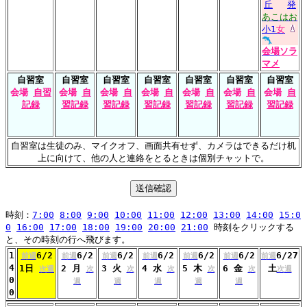
丘
発
あこはお
小1
女
会場
ソラ
マメ
自習室
自習室
自習室
自習室
自習室
自習室
自習室
会場
自習
会場
自
会場
自
会場
自
会場
自
会場
自
会場
自
記録
習記録
習記録
習記録
習記録
習記録
習記録
自習室は生徒のみ、マイクオフ、画面共有せず、カメラはできるだけ机
上に向けて、他の人と連絡をとるときは個別チャットで。
時刻：
7:00
8:00
9:00
10:00
11:00
12:00
13:00
14:00
15:0
0
16:00
17:00
18:00
19:00
20:00
21:00
時刻をクリックする
と、その時刻の行へ飛びます。
1
6/2
6/2
6/2
6/2
6/2
6/2
6/27
前週
前週
前週
前週
前週
前週
前週
4
1日
2 月
3 火
4 水
5 木
6 金
土
次週
次
次
次
次
次
次週
0
週
週
週
週
週
0