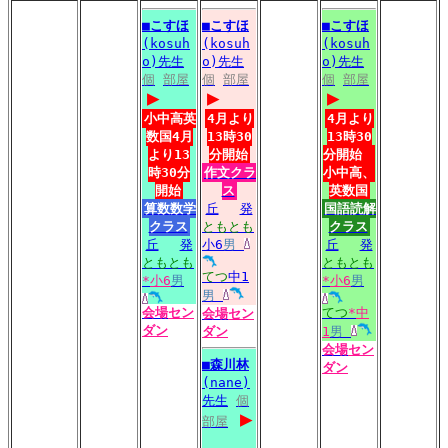
■
こすほ
■
こすほ
■
こすほ
(kosuh
(kosuh
(kosuh
o)先生
o)先生
o)先生
個
部屋
個
部屋
個
部屋
▶
▶
▶
小中高英
4月より
4月より
数国4月
13時30
13時30
より13
分開始
分開始
時30分
作文クラ
小中高、
開始
ス
英数国
算数数学
丘
発
国語読解
クラス
ともとも
クラス
丘
発
小6
男
丘
発
ともとも
ともとも
てつ
中1
*
小6
男
*
小6
男
男
会場
セン
てつ
*
中
会場
セン
ダン
ダン
1
男
会場
セン
■
森川林
ダン
(nane)
先生
個
▶
部屋