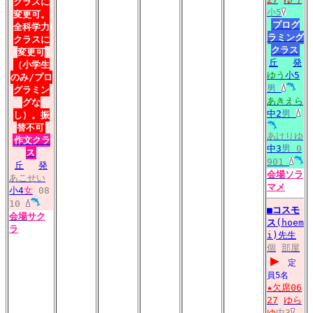
クラスに
小5
変更可。
プログ
全科学力
ラミング
クラスに
クラス
変更可
丘
発
（小学生
ゆう
小5
のみ/プロ
男
グラミン
あきえら
グな
中2
男
し）。振
替不可
あけりゆ
作文クラ
中3
男
0
ス
901
丘
発
会場
ソラ
あこせい
マメ
小4
女
08
10
■
コスモ
会場
サク
ス
(hoem
ラ
i)先生
個
部屋
▶
定
員5名
★欠席06
27
ゆら
ゆ
中3