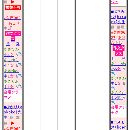
▶
ジュ
屋
振替不可
■
はちみ
つ
(hira
★欠席062
ri)先生
1
あこり
個
部屋
中1
★欠席06
作文クラ
27
あけ
ス
さ
中1
丘
発
作文ク
あさひわ
ラス
小4
女
丘
発
あこゆら
あこいわ
小4
女
小6
女
あきゆれ
中1
女
あけさわ
あこりお
中1
女
中1
女
会場
ソラ
あさくに
マメ
中2
男
■
ひかり
(y
会場
クジ
okoko)先
ャク
生
個
部
▶
■
コスモ
屋
ス
(hoem
★欠席062