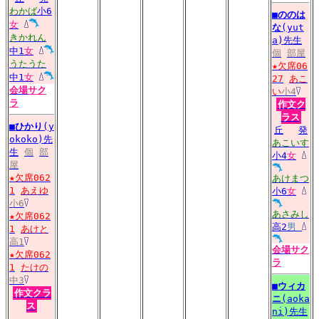
わかば
小6
■
ののは
女
な
(yut
きかれん
a)先生
中1
女
個
部屋
うたうた
★欠席06
中1
女
27
あこ
会場
サク
い
小4
ラ
作文ク
ラス
■
ひかり
(y
丘
発
okoko)先
あこいす
生
個
部
小4
女
屋
★欠席062
あけまつ
1
あえゆ
小6
女
小6
あさみし
★欠席062
高2
男
1
あけと
高1
会場
サク
★欠席062
ラ
1
たけの
中3
■
ウィカ
作文クラ
ニ
(aoka
ス
ni)先生