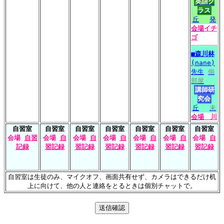
英語ク
ラス
丘
発
会場
イチ
ゴ
■
森川林
(nane)
先生
個
部屋
講師研
究会
丘
未
会場
川
自習室
自習室
自習室
自習室
自習室
自習室
自習室
会場
自習
会場
自
会場
自
会場
自
会場
自
会場
自
会場
自
記録
習記録
習記録
習記録
習記録
習記録
習記録
自習室は生徒のみ、マイクオフ、画面共有せず、カメラはできるだけ机
上に向けて、他の人と連絡をとるときは個別チャットで。