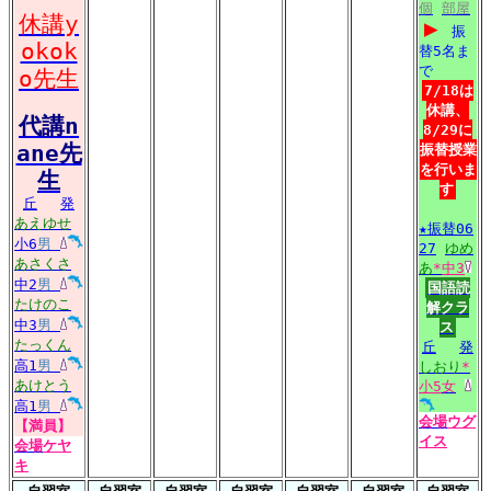
個
部屋
休講y
▶
振
okok
替5名ま
で
o先生
7/18は
休講、
代講n
8/29に
ane先
振替授業
を行いま
生
す
丘
発
あえゆせ
★振替06
小6
男
27
ゆめ
あさくさ
あ
*
中3
中2
男
国語読
たけのこ
解クラ
中3
男
ス
たっくん
丘
発
高1
男
しおり
*
あけとう
小5
女
高1
男
会場
ウグ
【満員】
イス
会場
ケヤ
キ