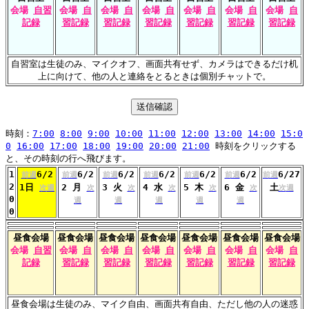
会場
自習
会場
自
会場
自
会場
自
会場
自
会場
自
会場
自
記録
習記録
習記録
習記録
習記録
習記録
習記録
自習室は生徒のみ、マイクオフ、画面共有せず、カメラはできるだけ机
上に向けて、他の人と連絡をとるときは個別チャットで。
時刻：
7:00
8:00
9:00
10:00
11:00
12:00
13:00
14:00
15:0
0
16:00
17:00
18:00
19:00
20:00
21:00
時刻をクリックする
と、その時刻の行へ飛びます。
1
6/2
6/2
6/2
6/2
6/2
6/2
6/27
前週
前週
前週
前週
前週
前週
前週
2
1日
2 月
3 火
4 水
5 木
6 金
土
次週
次
次
次
次
次
次週
0
週
週
週
週
週
0
昼食会場
昼食会場
昼食会場
昼食会場
昼食会場
昼食会場
昼食会場
会場
自習
会場
自
会場
自
会場
自
会場
自
会場
自
会場
自
記録
習記録
習記録
習記録
習記録
習記録
習記録
昼食会場は生徒のみ、マイク自由、画面共有自由、ただし他の人の迷惑