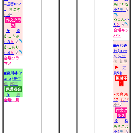
★振替062
あけとな
1
おにぎ
小2
男
小4
ろこん
小
作文クラ
5
女
ス
会場
キジ
丘
発
バト
あこうみ
小3
女
■
みわみ
あこあり
わ
(miw
小4
女
a)先生
会場
ソラ
個
部屋
マメ
▶
定
■
森川林
(n
員5名
振替不
ane)先生
可
個
部屋
保護者会
★欠席06
丘
未
27
ちぴ
会場
川
小5
作文ク
ラス
丘
発
あきこよ
小4
男