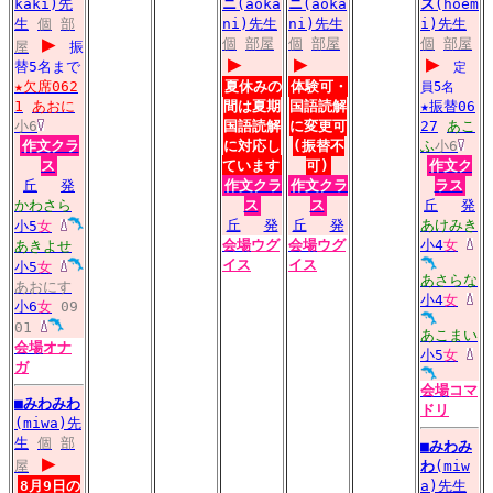
kaki)先
ニ
(aoka
ニ
(aoka
ス
(hoem
生
個
部
ni)先生
ni)先生
i)先生
▶
個
部屋
個
部屋
個
部屋
屋
振
▶
▶
▶
替5名まで
定
★欠席062
夏休みの
体験可・
員5名
1
あおに
間は夏期
国語読解
★振替06
小6
国語読解
に変更可
27
あこ
作文クラ
に対応し
(振替不
ふ
小6
ス
ています
可)
作文ク
丘
発
作文クラ
作文クラ
ラス
かわさら
ス
ス
丘
発
丘
発
丘
発
あけみき
小5
女
会場
ウグ
会場
ウグ
小4
女
あきよせ
イス
イス
小5
女
あさらな
あおにす
小4
女
小6
女
09
01
あこまい
会場
オナ
小5
女
ガ
会場
コマ
■
みわみわ
ドリ
(miwa)先
生
個
部
■
みわみ
▶
屋
わ
(miw
8月9日の
a)先生