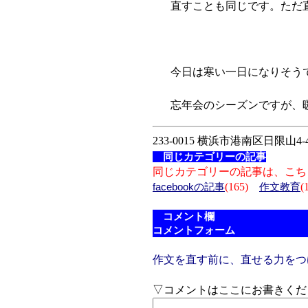
直すことも同じです。ただ直
今日は寒い一日になりそう
忘年会のシーズンですが、暖
233-0015 横浜市港南区日限山4-4
同じカテゴリーの記事
同じカテゴリーの記事は、こち
(165)
(
facebookの記事
作文教育
コメント欄
コメントフォーム
作文を直す前に、直せる力をつける
▽コメントはここにお書きくだ