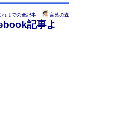
これまでの全記事
言葉の森
book記事よ