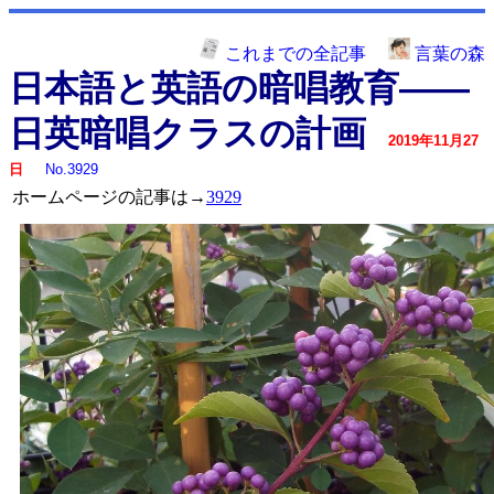
これまでの全記事
言葉の森
日本語と英語の暗唱教育――
日英暗唱クラスの計画
2019年11月27
日
No.3929
ホームページの記事は→
3929