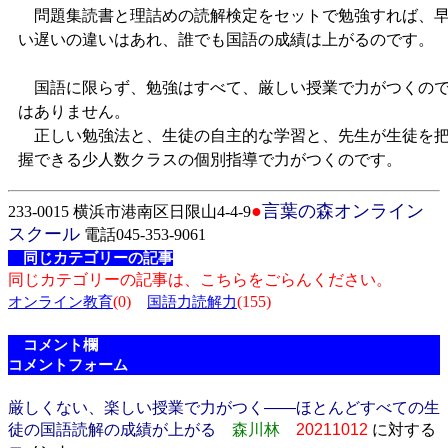
問題集読書と理詰めの読解検定をセットで勉強すれば、
い遅いの違いはあれ、誰でも国語の成績は上がるのです。
国語に限らず、勉強はすべて、厳しい授業で力がつくの
はありません。
正しい勉強法と、生徒の自主的な学習と、先生が生徒を
握できる少人数クラスの個別指導で力がつくのです。
●
言葉の森オンライン
233-0015 横浜市港南区日限山4-4-9
スクール
電話045-353-9061
同じカテゴリーの記事
同じカテゴリーの記事は、こちらをごらんください。
(0)
(155)
オンライン教育
国語力読解力
コメント欄
コメントフォーム
厳しくない、楽しい授業で力がつく――ほとんどすべての生
徒の国語読解の成績が上がる
森川林
20211012
に対する